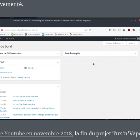
uvementé.
 de Youtube en novembre 2018
, la fin du projet Tux’n’Vap