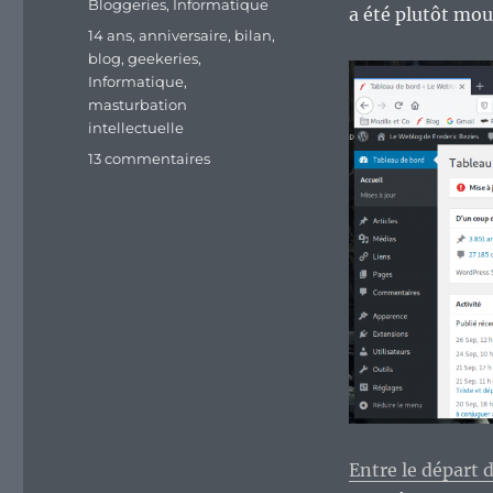
Catégories
Bloggeries
,
Informatique
a été plutôt mo
Étiquettes
14 ans
,
anniversaire
,
bilan
,
blog
,
geekeries
,
Informatique
,
masturbation
intellectuelle
sur
13 commentaires
Et
de
14
bougies
sur
le
gâteau…
Déjà
!
Entre le départ