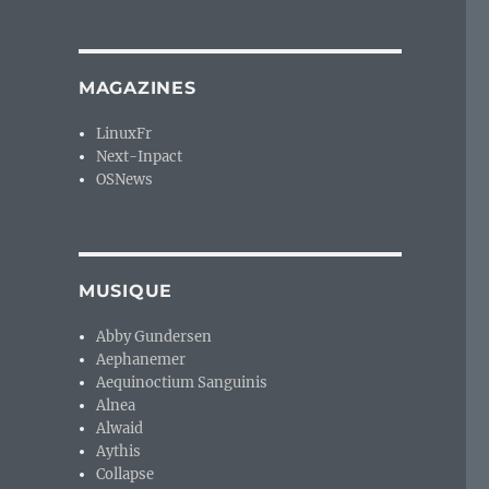
MAGAZINES
LinuxFr
Next-Inpact
OSNews
MUSIQUE
Abby Gundersen
Aephanemer
Aequinoctium Sanguinis
Alnea
Alwaid
Aythis
Collapse