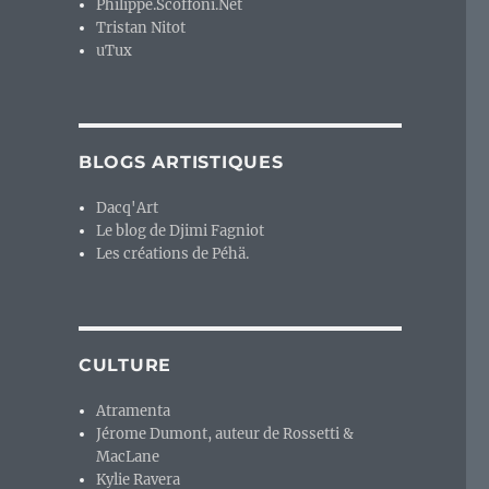
Philippe.Scoffoni.Net
Tristan Nitot
uTux
BLOGS ARTISTIQUES
Dacq'Art
Le blog de Djimi Fagniot
Les créations de Péhä.
CULTURE
Atramenta
Jérome Dumont, auteur de Rossetti &
MacLane
Kylie Ravera