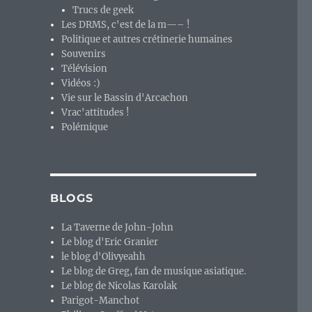
Trucs de geek
Les DRMS, c'est de la m—– !
Politique et autres crétinerie humaines
Souvenirs
Télévision
Vidéos :)
Vie sur le Bassin d'Arcachon
Vrac'attitudes !
Polémique
BLOGS
La Taverne de John-John
Le blog d'Eric Granier
le blog d'Olivyeahh
Le blog de Greg, fan de musique asiatique.
Le blog de Nicolas Karolak
Parigot-Manchot