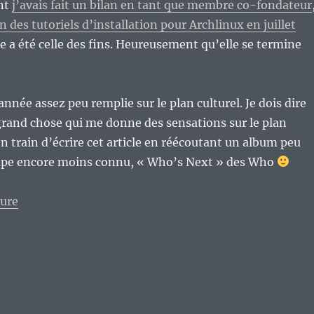
nt
j’avais fait un bilan en tant que membre co-fondateur
in des tutoriels d’installation pour Archlinux en juillet
ée a été celle des fins. Heureusement qu’elle se termine
année assez peu remplie sur le plan culturel. Je dois dire
 grand chose qui me donne des sensations sur le plan
en train d’écrire cet article en réécoutant un album peu
upe encore moins connu, « Who’s Next » des Who
de « Et de 14 bougies sur le gâteau… Déjà ! »
ture