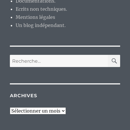
Documentations.
Ecrits non techniques.
Mentions légales
Un blog indépendant.
RE
Recherche
pour :
ARCHIVES
Archives