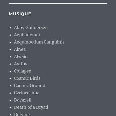
MUSIQUE
Abby Gundersen
Aephanemer
Aequinoctium Sanguinis
Alnea
Alwaid
Aythis
Collapse
Cosmic Birds
Cosmic Ground
Cyclocosmia
Dayazell
Death of a Dryad
Defying