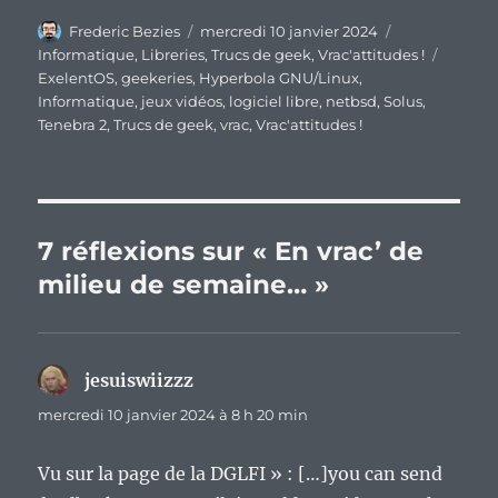
Auteur
Publié
Catégories
Frederic Bezies
mercredi 10 janvier 2024
le
Étiquet
Informatique
,
Libreries
,
Trucs de geek
,
Vrac'attitudes !
ExelentOS
,
geekeries
,
Hyperbola GNU/Linux
,
Informatique
,
jeux vidéos
,
logiciel libre
,
netbsd
,
Solus
,
Tenebra 2
,
Trucs de geek
,
vrac
,
Vrac'attitudes !
7 réflexions sur « En vrac’ de
milieu de semaine… »
jesuiswiizzz
dit :
mercredi 10 janvier 2024 à 8 h 20 min
Vu sur la page de la DGLFI » : […]you can send