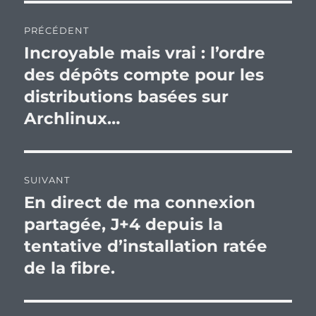
Navigation
PRÉCÉDENT
de
Incroyable mais vrai : l’ordre
Publication
précédente :
des dépôts compte pour les
l’article
distributions basées sur
Archlinux…
SUIVANT
En direct de ma connexion
Publication
suivante :
partagée, J+4 depuis la
tentative d’installation ratée
de la fibre.