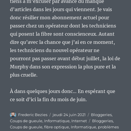
tiens à m’excuser par avance du manque
d’articles dans les jours qui viennent. Je vais
donc résilier mon abonnement actuel pour
passer chez un opérateur dont les techniciens
qui posent la fibre sont conscienceux. Autant
dire qu’avec la chance que j’ai en ce moment,
les techniciens du nouvel opérateur ne
pourront pas passer avant début juillet, la loi de
Murphy dans son expression la plus pure et la
plus cruelle.
À dans quelques jours donc… En espérant que
ce soit d’ici la fin du mois de juin.
Auteur
Publié
Catégories
Frederic Bezies
jeudi 24 juin 2021
Bloggeries
,
le
Étiquettes
Coups de gueule
,
Informatique
,
Internet
Bloggeries
,
Coups de gueule
,
fibre optique
,
Informatique
,
problèmes