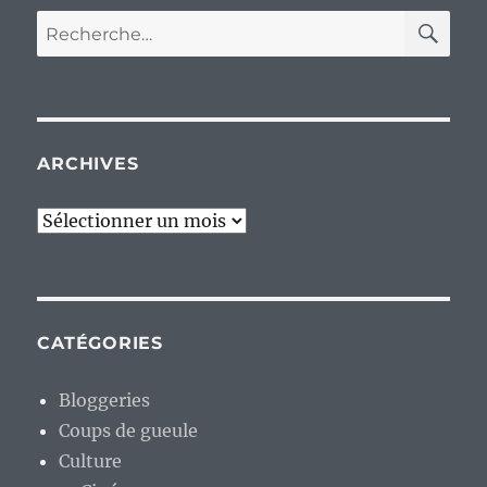
RE
Recherche
pour :
ARCHIVES
Archives
CATÉGORIES
Bloggeries
Coups de gueule
Culture