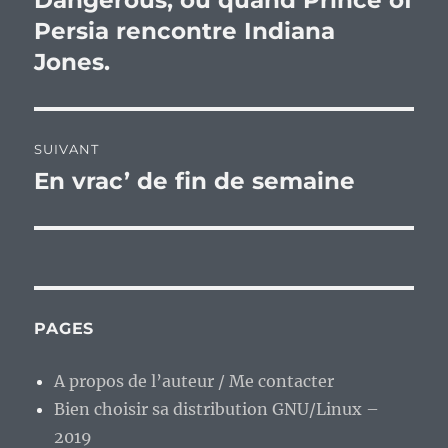
Dangerous, ou quand Prince of
l’article
Persia rencontre Indiana
Jones.
SUIVANT
En vrac’ de fin de semaine
Publication
suivante :
PAGES
A propos de l’auteur / Me contacter
Bien choisir sa distribution GNU/Linux –
2019