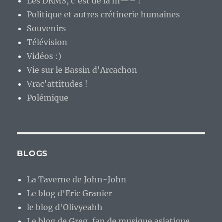
Les DRMS, c'est de la m—– !
Politique et autres crétinerie humaines
Souvenirs
Télévision
Vidéos :)
Vie sur le Bassin d'Arcachon
Vrac'attitudes !
Polémique
BLOGS
La Taverne de John-John
Le blog d'Eric Granier
le blog d'Olivyeahh
Le blog de Greg, fan de musique asiatique.