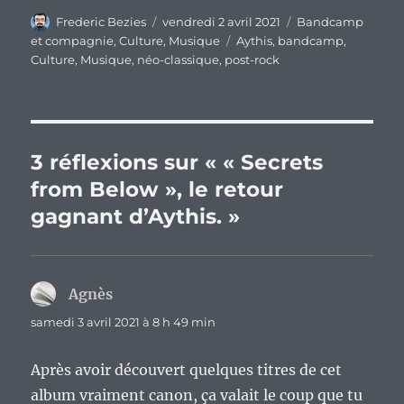
Auteur
Publié
Catégories
Frederic Bezies
vendredi 2 avril 2021
Bandcamp
le
Étiquettes
et compagnie
,
Culture
,
Musique
Aythis
,
bandcamp
,
Culture
,
Musique
,
néo-classique
,
post-rock
3 réflexions sur « « Secrets
from Below », le retour
gagnant d’Aythis. »
Agnès
dit :
samedi 3 avril 2021 à 8 h 49 min
Après avoir découvert quelques titres de cet
album vraiment canon, ça valait le coup que tu