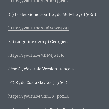
https://youtu.be/nerb0n35Nrs
7°) Le deuxième souffle , de Melville , ( 1966 )
https://youtu.be/0udX0wF5y9I
8°) tangerine ( 2013 ) Géorgien
https://youtu.be/tB19IjwtyJc
désolé , c’est mla Version française …
9°) Z , de Costa Gavras ( 1969 )
https://youtu.be/RBiT0_poxEU