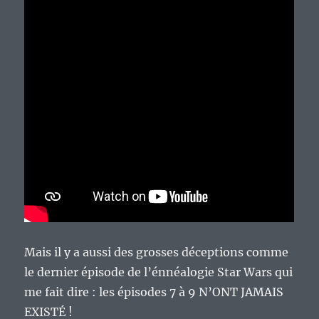
Mais il y a aussi des grosses déceptions comme
le dernier épisode de l’énnéalogie Star Wars qui
me fait dire : les épisodes 7 à 9 N’ONT JAMAIS
EXISTÉ !