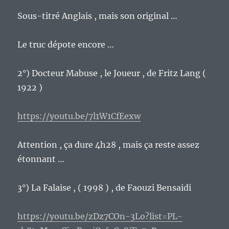
Sous-titré Anglais , mais son original …
Le truc dépote encore …
2°) Docteur Mabuse , le Joueur , de Fritz Lang (
1922 )
https://youtu.be/7l1W1CfEexw
Attention , ça dure 4h28 , mais ça reste assez
étonnant …
3°) La Falaise , ( 1998 ) , de Faouzi Bensaidi
https://youtu.be/zDz7COn-3Lo?list=PL-