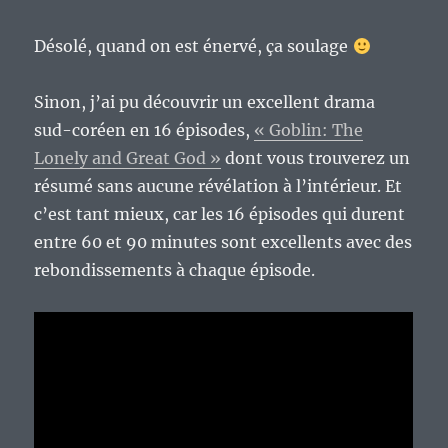
Désolé, quand on est énervé, ça soulage
Sinon, j’ai pu découvrir un excellent drama
sud-coréen en 16 épisodes,
« Goblin: The
Lonely and Great God »
dont vous trouverez un
résumé sans aucune révélation à l’intérieur. Et
c’est tant mieux, car les 16 épisodes qui durent
entre 60 et 90 minutes sont excellents avec des
rebondissements à chaque épisode.