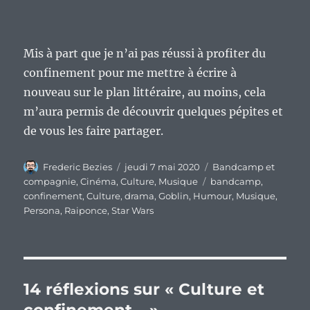
Mis à part que je n’ai pas réussi à profiter du
confinement pour me mettre à écrire à
nouveau sur le plan littéraire, au moins, cela
m’aura permis de découvrir quelques pépites et
de vous les faire partager.
Auteur
Publié
Catégories
Frederic Bezies
jeudi 7 mai 2020
Bandcamp et
le
Étiquettes
compagnie
,
Cinéma
,
Culture
,
Musique
bandcamp
,
confinement
,
Culture
,
drama
,
Goblin
,
Humour
,
Musique
,
Persona
,
Raiponce
,
Star Wars
14 réflexions sur « Culture et