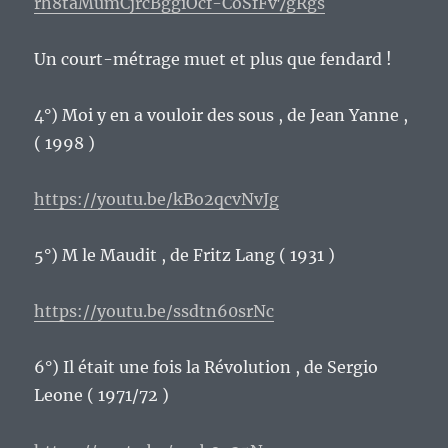
rh8taMumCjrcBggiOcf-CoSfFv7gRgs
Un court-métrage muet et plus que fendard !
4°) Moi y en a vouloir des sous , de Jean Yanne ,
( 1998 )
https://youtu.be/kBo2qcvNvJg
5°) M le Maudit , de Fritz Lang ( 1931 )
https://youtu.be/ssdtn60srNc
6°) Il était une fois la Révolution , de Sergio
Leone ( 1971/72 )