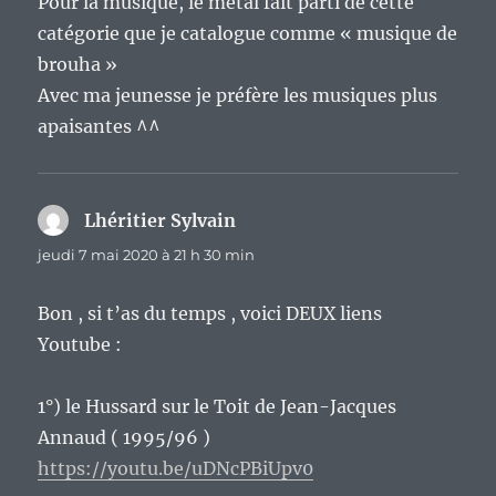
Pour la musique, le métal fait parti de cette
catégorie que je catalogue comme « musique de
brouha »
Avec ma jeunesse je préfère les musiques plus
apaisantes ^^
Lhéritier Sylvain
dit :
jeudi 7 mai 2020 à 21 h 30 min
Bon , si t’as du temps , voici DEUX liens
Youtube :
1°) le Hussard sur le Toit de Jean-Jacques
Annaud ( 1995/96 )
https://youtu.be/uDNcPBiUpv0