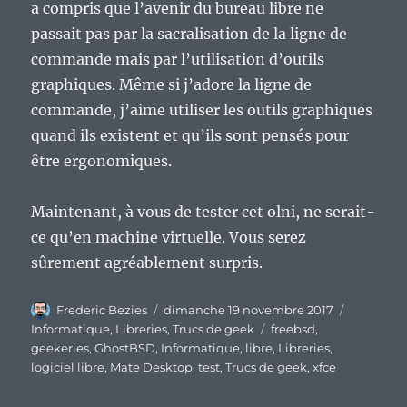
a compris que l’avenir du bureau libre ne
passait pas par la sacralisation de la ligne de
commande mais par l’utilisation d’outils
graphiques. Même si j’adore la ligne de
commande, j’aime utiliser les outils graphiques
quand ils existent et qu’ils sont pensés pour
être ergonomiques.
Maintenant, à vous de tester cet
olni
, ne serait-
ce qu’en machine virtuelle. Vous serez
sûrement agréablement surpris.
Auteur
Publié
Catégorie
Frederic Bezies
dimanche 19 novembre 2017
le
Étiquettes
Informatique
,
Libreries
,
Trucs de geek
freebsd
,
geekeries
,
GhostBSD
,
Informatique
,
libre
,
Libreries
,
logiciel libre
,
Mate Desktop
,
test
,
Trucs de geek
,
xfce