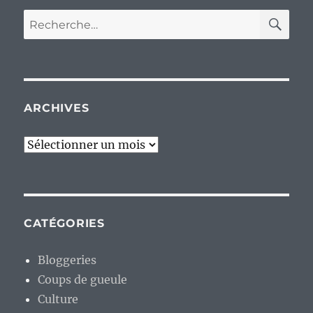
RE
Recherche
pour :
ARCHIVES
Archives
CATÉGORIES
Bloggeries
Coups de gueule
Culture