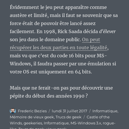
Évidemment le jeu peut apparaître comme
austère et limité, mais il faut se souvenir que sa
force était de pouvoir être lancé assez
facilement. En 1998, Rick Saada décida
d’élever
son jeu dans le domaine public.
On peut
récupérer les deux parties en toute légalité
,
mais vu que c’est du code 16 bits pour MS-
Windows, il faudra passer par une émulation si
votre OS est uniquement en 64 bits.
Mais que ne ferait-on pas pour découvrir une
pépite du début des années 1990 ?
Auteur
Publié
Catégories
Frederic Bezies
lundi 31 juillet 2017
Informatique
,
le
Étiquettes
Mémoire de vieux geek
,
Trucs de geek
Castle of the
Winds
,
geekeries
,
Informatique
,
MS-Windows 3.x
,
rogue-