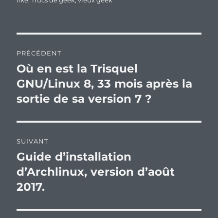
like
,
Trucs de geek
,
vieux geek
Navigation
PRÉCÉDENT
de
Où en est la Trisquel
Publication
précédente :
GNU/Linux 8, 33 mois après la
l’article
sortie de sa version 7 ?
SUIVANT
Guide d’installation
Publication
suivante :
d’Archlinux, version d’août
2017.