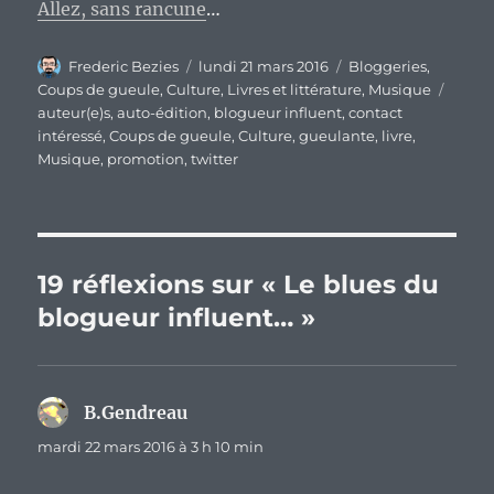
Allez, sans rancune
…
Auteur
Publié
Catégories
Frederic Bezies
lundi 21 mars 2016
Bloggeries
,
le
Étiqu
Coups de gueule
,
Culture
,
Livres et littérature
,
Musique
auteur(e)s
,
auto-édition
,
blogueur influent
,
contact
intéressé
,
Coups de gueule
,
Culture
,
gueulante
,
livre
,
Musique
,
promotion
,
twitter
19 réflexions sur « Le blues du
blogueur influent… »
B.Gendreau
dit :
mardi 22 mars 2016 à 3 h 10 min