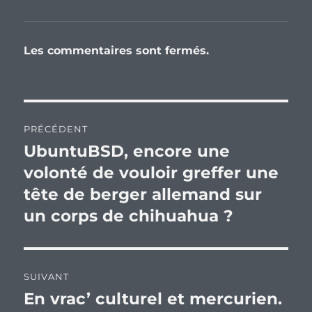
Les commentaires sont fermés.
Navigation
PRÉCÉDENT
de
UbuntuBSD, encore une
Publication
précédente :
volonté de vouloir greffer une
l’article
tête de berger allemand sur
un corps de chihuahua ?
SUIVANT
En vrac’ culturel et mercurien.
Publication