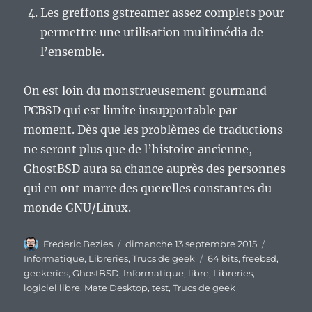
Les greffons gstreamer assez complets pour
permettre une utilisation multimédia de
l’ensemble.
On est loin du monstrueusement gourmand
PCBSD qui est limite insupportable par
moment. Dès que les problèmes de traductions
ne seront plus que de l’histoire ancienne,
GhostBSD aura sa chance auprès des personnes
qui en ont marre des querelles constantes du
monde GNU/Linux.
Auteur
Publié
Catégori
Frederic Bezies
dimanche 13 septembre 2015
le
Étiquettes
Informatique
,
Libreries
,
Trucs de geek
64 bits
,
freebsd
,
geekeries
,
GhostBSD
,
Informatique
,
libre
,
Libreries
,
logiciel libre
,
Mate Desktop
,
test
,
Trucs de geek