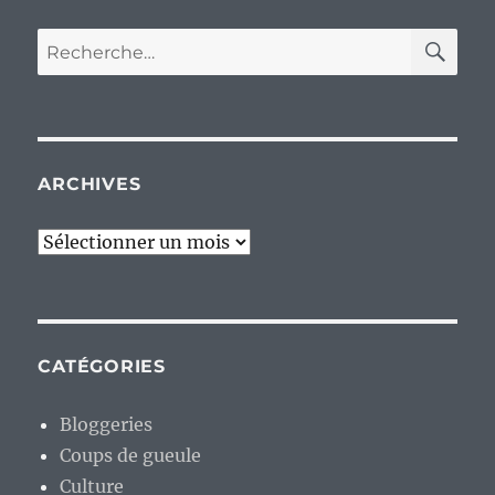
RE
Recherche
pour :
ARCHIVES
Archives
CATÉGORIES
Bloggeries
Coups de gueule
Culture