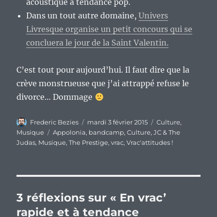
acoustique à tendance pop.
Dans un tout autre domaine,
Univers
Livresque organise un petit concours qui se
concluera le jour de la Saint Valentin.
C’est tout pour aujourd’hui. Il faut dire que la
crève monstrueuse que j’ai attrappé refuse le
divorce… Dommage
Auteur
Publié
Catégories
Frederic Bezies
mardi 3 février 2015
Culture
,
le
Étiquettes
Musique
Appolonia
,
bandcamp
,
Culture
,
JC & The
Judas
,
Musique
,
The Prestige
,
vrac
,
Vrac'attitudes !
3 réflexions sur « En vrac’
rapide et à tendance