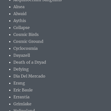
Alnea
Alwaid
Aythis
Collapse
Cosmic Birds
Cosmic Ground
Cyclocosmia
Dayazell
Death of a Dryad
Defying
Dia Del Mercado
Erang
Eric Baule
Errantia
Grimlake
Heligoland