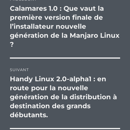
de
Calamares 1.0 : Que vaut la
Publication
précédente :
première version finale de
l’article
l’installateur nouvelle
génération de la Manjaro Linux
?
SUIVANT
Handy Linux 2.0-alpha1 : en
Publication
suivante :
route pour la nouvelle
génération de la distribution à
destination des grands
débutants.