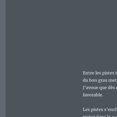
Entre les pistes 
du bon gros meta
J’avoue que dès q
favorable.
Les pistes s’enc
rester dans le
« 