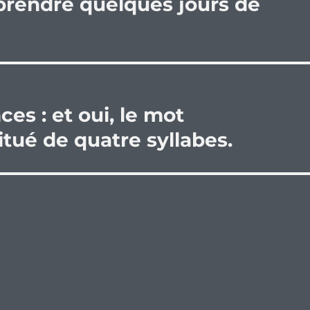
 prendre quelques jours de
es : et oui, le mot
ué de quatre syllabes.