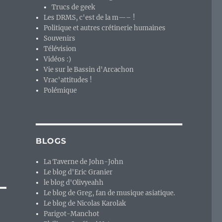
Trucs de geek
Les DRMS, c'est de la m—– !
Politique et autres crétinerie humaines
Souvenirs
Télévision
Vidéos :)
Vie sur le Bassin d'Arcachon
Vrac'attitudes !
Polémique
BLOGS
La Taverne de John-John
Le blog d'Eric Granier
le blog d'Olivyeahh
Le blog de Greg, fan de musique asiatique.
Le blog de Nicolas Karolak
Parigot-Manchot