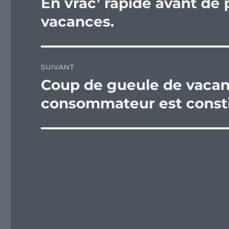
En vrac’ rapide avant de
Publication
précédente :
l’article
vacances.
SUIVANT
Coup de gueule de vacanc
Publication
suivante :
consommateur est constit