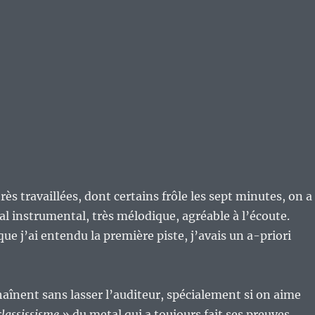
très travaillées, dont certains frôle les sept minutes, on a
l instrumental, très mélodique, agréable à l’écoute.
ue j’ai entendu la première piste, j’avais un a-priori
haînent sans lasser l’auditeur, spécialement si on aime
classissisme »
du metal qui a toujours fait ses preuves.