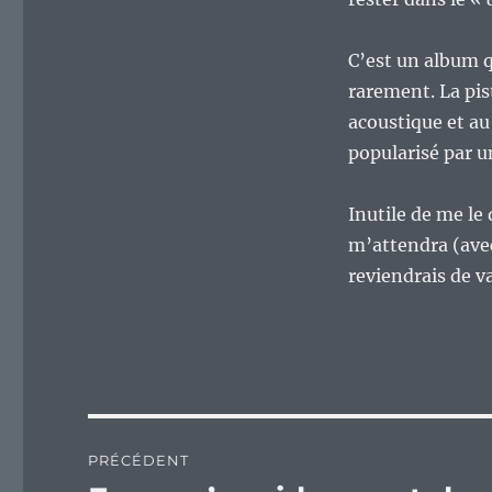
C’est un album q
rarement. La pis
acoustique et au
popularisé par u
Inutile de me le
m’attendra (avec
reviendrais de 
Navigation
PRÉCÉDENT
de