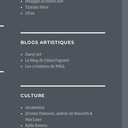
Philippe.Scoffoni.Net
Tristan Nitot
uTux
BLOGS ARTISTIQUES
Dacq'Art
Le blog de Djimi Fagniot
Les créations de Péhä.
CULTURE
Atramenta
Jérome Dumont, auteur de Rossetti &
MacLane
Kylie Ravera