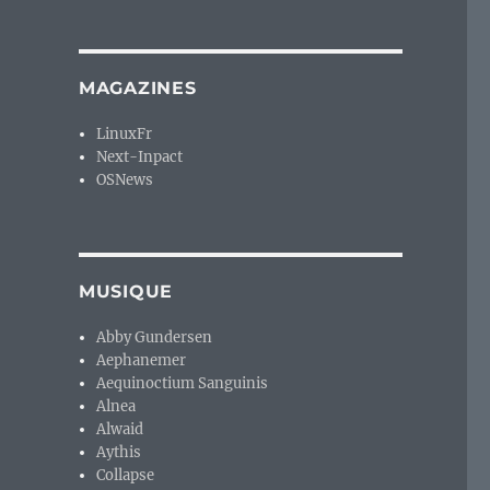
MAGAZINES
LinuxFr
Next-Inpact
OSNews
MUSIQUE
Abby Gundersen
Aephanemer
Aequinoctium Sanguinis
Alnea
Alwaid
Aythis
Collapse