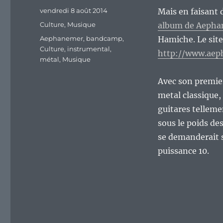
Publié
vendredi 8 août 2014
Mais en faisant 
le
Catégories
Culture
,
Musique
album de Aeph
Étiquettes
Aephanemer
,
bandcamp
,
Hamiche. Le site 
Culture
,
instrumental
,
http://www.aep
métal
,
Musique
Avec son premier
metal classique,
guitares telleme
sous le poids de
se demanderait s
puissance 10.