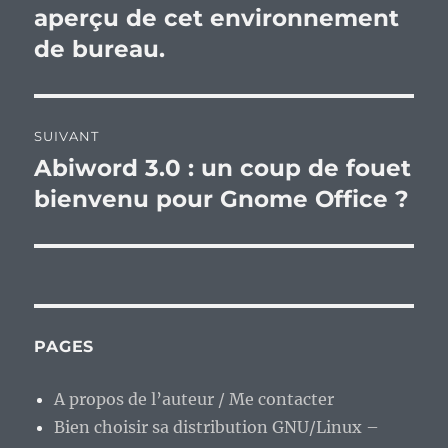
précédente :
aperçu de cet environnement
l’article
de bureau.
SUIVANT
Abiword 3.0 : un coup de fouet
Publication
suivante :
bienvenu pour Gnome Office ?
PAGES
A propos de l’auteur / Me contacter
Bien choisir sa distribution GNU/Linux –