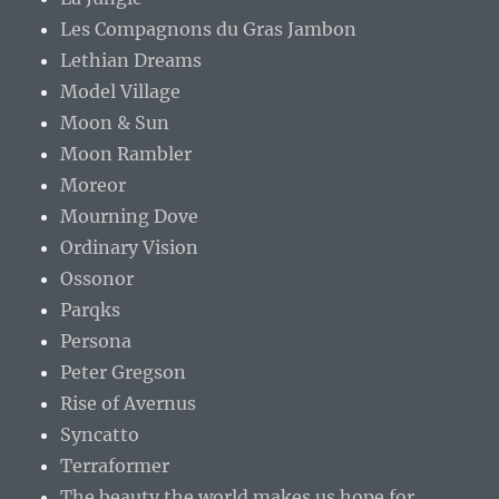
Les Compagnons du Gras Jambon
Lethian Dreams
Model Village
Moon & Sun
Moon Rambler
Moreor
Mourning Dove
Ordinary Vision
Ossonor
Parqks
Persona
Peter Gregson
Rise of Avernus
Syncatto
Terraformer
The beauty the world makes us hope for