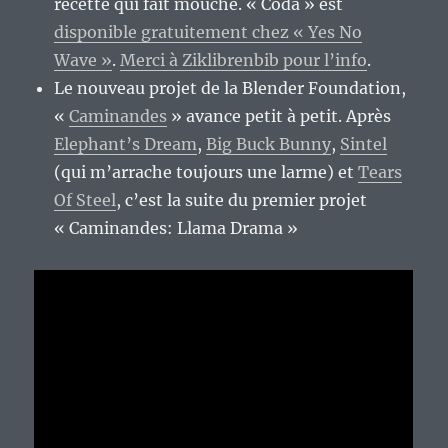
recette qui fait mouche. « Coda » est
disponible gratuitement chez « Yes No
Wave »
.
Merci à Ziklibrenbib pour l’info
.
Le nouveau projet de la Blender Foundation,
«
Caminandes
» avance petit à petit. Après
Elephant’s Dream
,
Big Buck Bunny
,
Sintel
(qui m’arrache toujours une larme) et
Tears
Of Steel
, c’est la suite du premier projet
« Caminandes: Llama Drama »