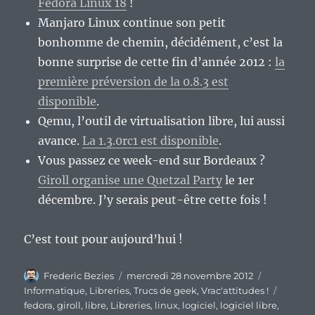
Fedora Linux 18
!
Manjaro Linux continue son petit
bonhomme de chemin, décidément, c’est la
bonne surprise de cette fin d’année 2012 :
la
première préversion de la 0.8.3 est
disponible
.
Qemu, l’outil de virtualisation libre, lui aussi
avance.
La 1.3.0rc1 est disponible
.
Vous passez ce week-end sur Bordeaux ?
Giroll organise une Quetzal Party
le 1er
décembre. J’y serais peut-être cette fois !
C’est tout pour aujourd’hui !
Auteur
Publié
Catégories
Frederic Bezies
mercredi 28 novembre 2012
le
Étiquet
Informatique
,
Libreries
,
Trucs de geek
,
Vrac'attitudes !
fedora
,
giroll
,
libre
,
Libreries
,
linux
,
logiciel
,
logiciel libre
,