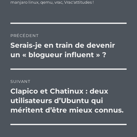
manjaro linux
,
qemu
,
vrac
,
Vrac'attitudes !
Navigation
PRÉCÉDENT
de
Serais-je en train de devenir
Publication
précédente :
un « blogueur influent » ?
l’article
SUIVANT
Clapico et Chatinux : deux
Publication
suivante :
utilisateurs d’Ubuntu qui
méritent d’être mieux connus.