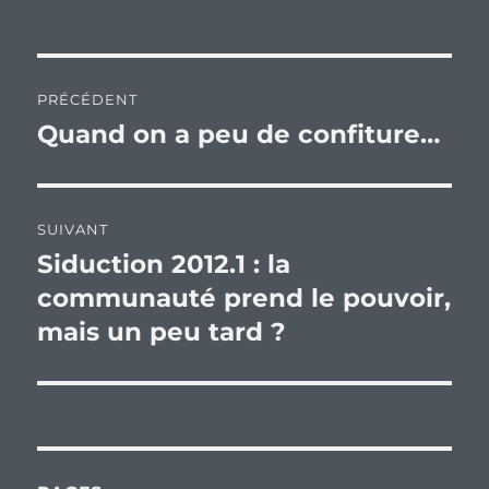
Navigation
PRÉCÉDENT
de
Quand on a peu de confiture…
Publication
précédente :
l’article
SUIVANT
Siduction 2012.1 : la
Publication
suivante :
communauté prend le pouvoir,
mais un peu tard ?