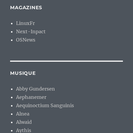
MAGAZINES
LinuxFr
Next-Inpact
OSNews
MUSIQUE
Abby Gundersen
Aephanemer
Aequinoctium Sanguinis
Alnea
Alwaid
Aythis