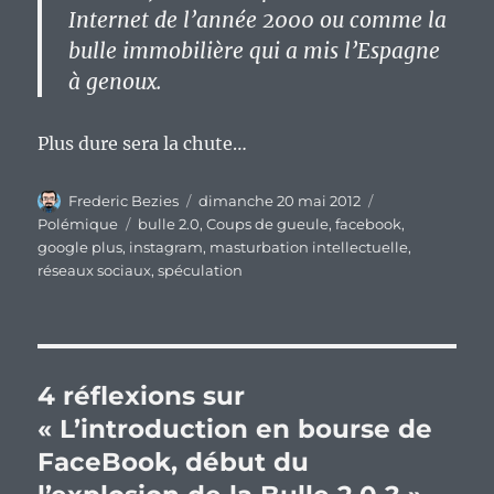
Internet de l’année 2000 ou comme la
bulle immobilière qui a mis l’Espagne
à genoux.
Plus dure sera la chute…
Auteur
Publié
Catégories
Frederic Bezies
dimanche 20 mai 2012
le
Étiquettes
Polémique
bulle 2.0
,
Coups de gueule
,
facebook
,
google plus
,
instagram
,
masturbation intellectuelle
,
réseaux sociaux
,
spéculation
4 réflexions sur
« L’introduction en bourse de
FaceBook, début du