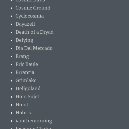
Cosmic Ground
Cyclocosmia
Dayazell
Death of a Dryad
Defying
Dia Del Mercado
Erang
Eric Baule
Errantia
Grimlake
Heligoland
Hors Sujet
Horst
Hubris.
iamthemorning
Josienne Clarke