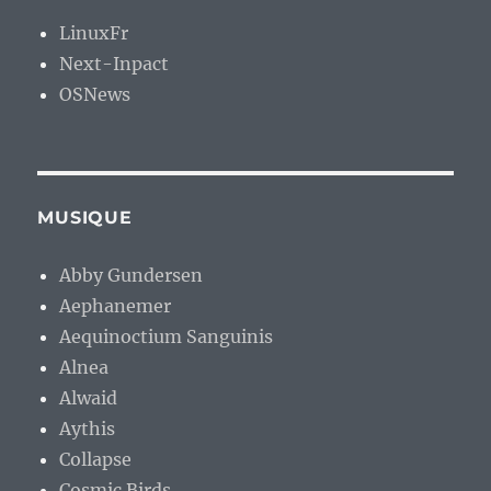
LinuxFr
Next-Inpact
OSNews
MUSIQUE
Abby Gundersen
Aephanemer
Aequinoctium Sanguinis
Alnea
Alwaid
Aythis
Collapse
Cosmic Birds