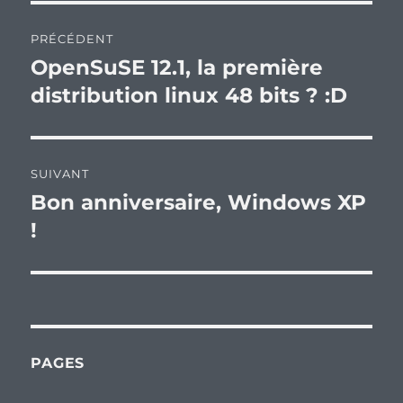
Navigation
PRÉCÉDENT
de
OpenSuSE 12.1, la première
Publication
précédente :
distribution linux 48 bits ? :D
l’article
SUIVANT
Bon anniversaire, Windows XP
Publication
suivante :
!
PAGES