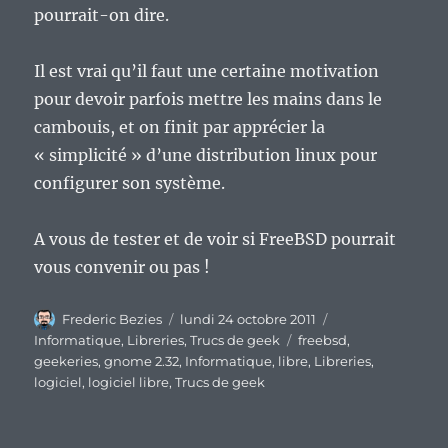
pourrait-on dire.
Il est vrai qu’il faut une certaine motivation
pour devoir parfois mettre les mains dans le
cambouis, et on finit par apprécier la
« simplicité » d’une distribution linux pour
configurer son système.
A vous de tester et de voir si FreeBSD pourrait
vous convenir ou pas !
Auteur
Publié
Catégories
Frederic Bezies
lundi 24 octobre 2011
le
Étiquettes
Informatique
,
Libreries
,
Trucs de geek
freebsd
,
geekeries
,
gnome 2.32
,
Informatique
,
libre
,
Libreries
,
logiciel
,
logiciel libre
,
Trucs de geek