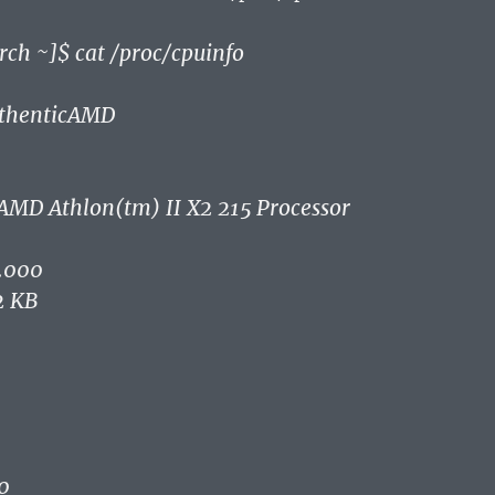
 0
: yes
e de pse tsc msr pae mce cx8 apic sep mtrr pge mca
 clflush mmx fxsr sse sse2 ht syscall nx mmxext
1gb rdtscp lm 3dnowext 3dnow constant_tsc
top_tsc extd_apicid pni monitor cx16 popcnt
egacy svm extapic cr8_legacy abm sse4a
nowprefetch osvw ibs skinit wdt npt lbrv svm_lock