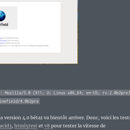
r: Mozilla/5.0 (X11; U; Linux x86_64; en-US; rv:2.0b2pre
inefield/4.0b2pre
a version 4.0 béta1 va bientôt arriver. Donc, voici les test
acid3
,
html5test
et
v8
pour tester la vitesse de