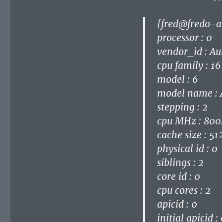
siblings : 2
core id : 0
cpu cores : 2
apicid : 0
initial apicid :
fpu : yes
fpu_exception 
cpuid level : 5
wp : yes
flags : fpu vm
cmov pat pse36
fxsr_opt pdpe
rep_good nons
lahf_lm cmp_l
misalignsse 3d
nrip_save