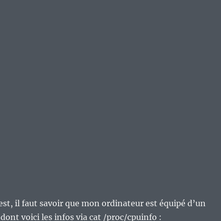
test, il faut savoir que mon ordinateur est équipé d’un
dont voici les infos via cat /proc/cpuinfo :
ch ~]$ cat /proc/cpuinfo
uthenticAMD
AMD Athlon(tm) II X2 215 Processor
.000
2 KB