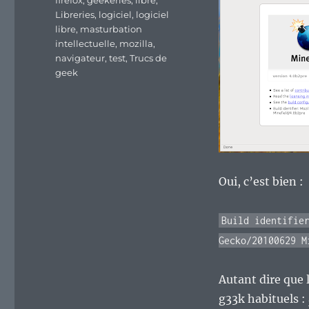
firefox
,
geekeries
,
libre
,
Libreries
,
logiciel
,
logiciel
libre
,
masturbation
intellectuelle
,
mozilla
,
navigateur
,
test
,
Trucs de
geek
Oui, c’est bien :
Build identifie
Gecko/20100629 M
Autant dire que l
g33k habituels :