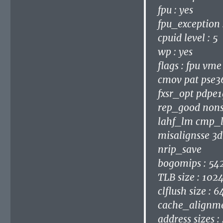
bogomips : 54
TLB size : 102
clflush size : 6
cache_alignme
address sizes : 
power managem
processor : 1
vendor_id : A
cpu family : 16
model : 6
model name : 
stepping : 2
cpu MHz : 800
cache size : 51
physical id : 0