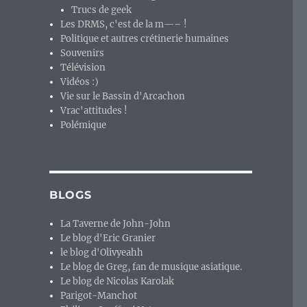
Trucs de geek
Les DRMS, c'est de la m—– !
Politique et autres crétinerie humaines
Souvenirs
Télévision
Vidéos :)
Vie sur le Bassin d'Arcachon
Vrac'attitudes !
Polémique
BLOGS
La Taverne de John-John
Le blog d'Eric Granier
le blog d'Olivyeahh
Le blog de Greg, fan de musique asiatique.
Le blog de Nicolas Karolak
Parigot-Manchot