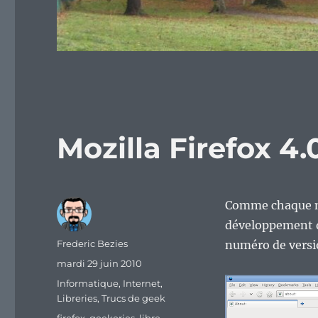
Mozilla Firefox 4.
Comme chaque ma
développement 
Auteur
Frederic Bezies
numéro de versi
Publié
mardi 29 juin 2010
le
Catégories
Informatique
,
Internet
,
Libreries
,
Trucs de geek
Étiquettes