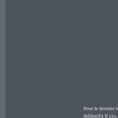
Pour le dernier 
AthlonX2 II 215, 
[fred@fredo-ar
processor : 0
vendor_id : A
cpu family : 16
model : 6
model name : 
stepping : 2
cpu MHz : 800
cache size : 51
physical id : 0