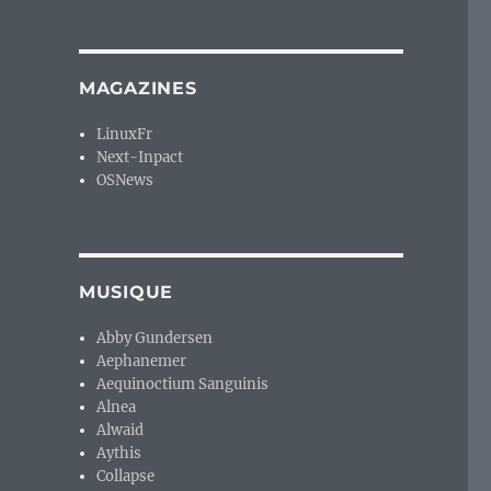
MAGAZINES
LinuxFr
Next-Inpact
OSNews
MUSIQUE
Abby Gundersen
Aephanemer
Aequinoctium Sanguinis
Alnea
Alwaid
Aythis
Collapse