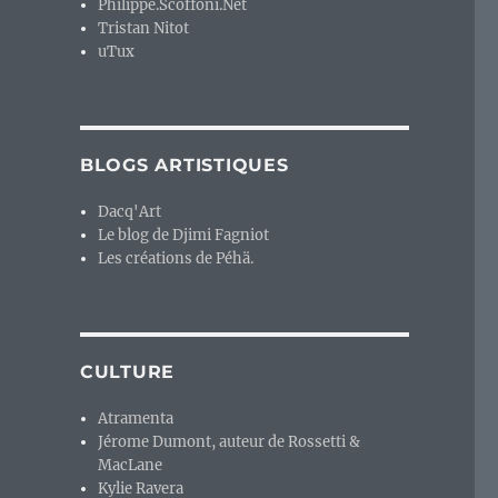
Philippe.Scoffoni.Net
Tristan Nitot
uTux
BLOGS ARTISTIQUES
Dacq'Art
Le blog de Djimi Fagniot
Les créations de Péhä.
CULTURE
Atramenta
Jérome Dumont, auteur de Rossetti &
MacLane
Kylie Ravera