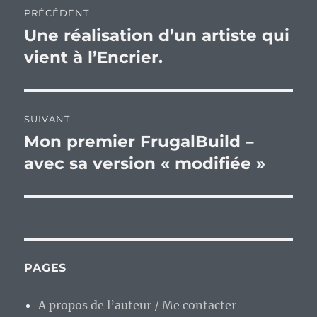
PRÉCÉDENT
de
Une réalisation d’un artiste qui
Publication
précédente :
vient à l’Encrier.
l’article
SUIVANT
Mon premier FrugalBuild –
Publication
suivante :
avec sa version « modifiée »
PAGES
A propos de l’auteur / Me contacter