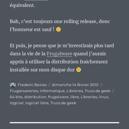
équivalent.
Bah, c’est toujours une rolling release, donc
l’honneur est sauf !
Et puis, je pense que je m’investirais plus tard
dans la vie de la
Frugalware
quand j’aurais
appris à utiliser la distribution fraichement
installée sur mon disque dur
Auteur
Publié
Catégories
Frederic Bezies
dimanche 14 février 2010
le
Étique
Frugalwareries
,
Informatique
,
Libreries
,
Trucs de geek
64 bits
,
distribution
,
frugalware
,
libre
,
Libreries
,
linux
,
logiciel
,
logiciel libre
,
Trucs de geek
Navigation