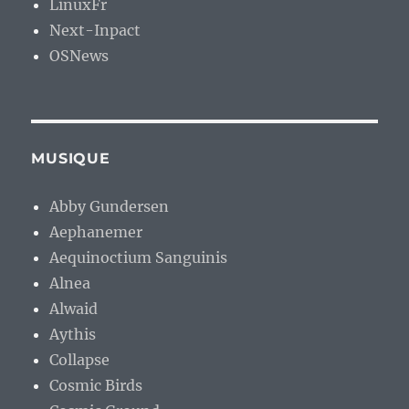
LinuxFr
Next-Inpact
OSNews
MUSIQUE
Abby Gundersen
Aephanemer
Aequinoctium Sanguinis
Alnea
Alwaid
Aythis
Collapse
Cosmic Birds