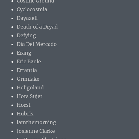
Cosmic Ground
Cyclocosmia
Dayazell
Death of a Dryad
Defying
Dia Del Mercado
Erang
Eric Baule
Errantia
Grimlake
Heligoland
Hors Sujet
Horst
Hubris.
iamthemorning
Josienne Clarke