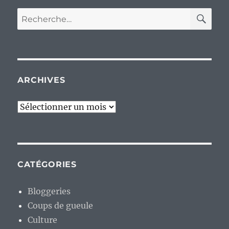
RE
Recherche
pour :
ARCHIVES
Archives
CATÉGORIES
Bloggeries
Coups de gueule
Culture