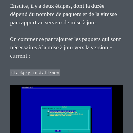
Ensuite, il y a deux étapes, dont la durée
dépend du nombre de paquets et de la vitesse
par rapport au serveur de mise à jour.
On commence par rajouter les paquets qui sont
nécessaires à la mise à jour vers la version -
current :
slackpkg install-new