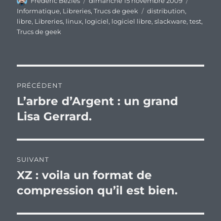
Frederic Bezies
dimanche 15 novembre 2009
le
Étiquettes
Informatique
,
Libreries
,
Trucs de geek
distribution
,
libre
,
Libreries
,
linux
,
logiciel
,
logiciel libre
,
slackware
,
test
,
Trucs de geek
Navigation
PRÉCÉDENT
de
L’arbre d’Argent : un grand
Publication
précédente :
Lisa Gerrard.
l’article
SUIVANT
XZ : voila un format de
Publication
suivante :
compression qu’il est bien.