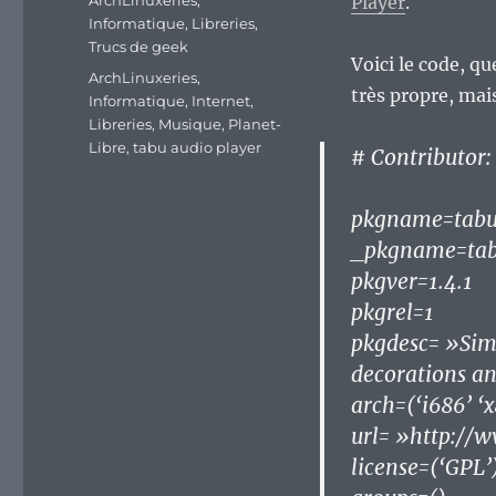
ArchLinuxeries
,
Player
.
Informatique
,
Libreries
,
Trucs de geek
Voici le code, q
Étiquettes
ArchLinuxeries
,
très propre, mai
Informatique
,
Internet
,
Libreries
,
Musique
,
Planet-
Libre
,
tabu audio player
# Contributor:
pkgname=tabu
_pkgname=tab
pkgver=1.4.1
pkgrel=1
pkgdesc= »Simp
decorations an
arch=(‘i686’ ‘
url= »http://
license=(‘GPL’