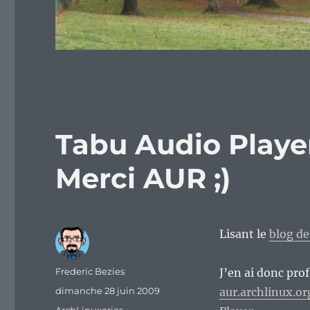
Tabu Audio Playe
Merci AUR ;)
Lisant le
blog de
Auteur
Frederic Bezies
J’en ai donc pro
Publié
dimanche 28 juin 2009
aur.archlinux.or
le
Catégories