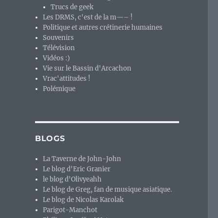
Trucs de geek
Les DRMS, c'est de la m—– !
Politique et autres crétinerie humaines
Souvenirs
Télévision
Vidéos :)
Vie sur le Bassin d'Arcachon
Vrac'attitudes !
Polémique
BLOGS
La Taverne de John-John
Le blog d'Eric Granier
le blog d'Olivyeahh
Le blog de Greg, fan de musique asiatique.
Le blog de Nicolas Karolak
Parigot-Manchot