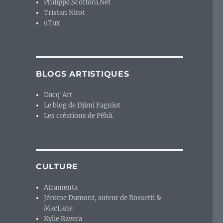
Philippe.Scoffoni.Net
Tristan Nitot
uTux
BLOGS ARTISTIQUES
Dacq'Art
Le blog de Djimi Fagniot
Les créations de Péhä.
CULTURE
Atramenta
Jérome Dumont, auteur de Rossetti &
MacLane
Kylie Ravera