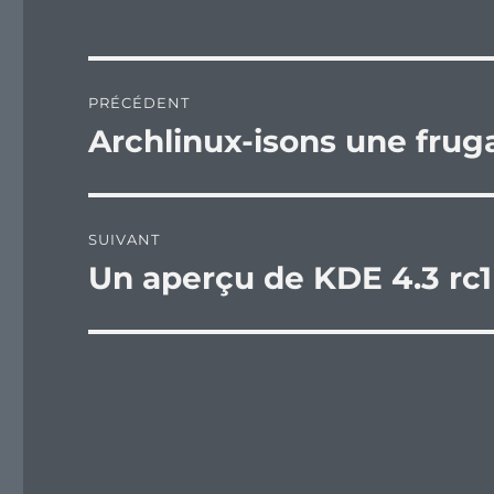
Navigation
PRÉCÉDENT
de
Archlinux-isons une fruga
Publication
précédente :
l’article
SUIVANT
Un aperçu de KDE 4.3 rc1
Publication
suivante :