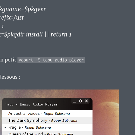
_pkgname-$pkgver
refix=/usr
 1
pkgdir install || return 1
un petit
yaourt -S tabu-audio-player
dessous :