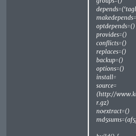
groups=()
depends=(‘tagl
makedepends=(
optdepends=()
provides=()
conflicts=()
replaces=()
backup=()
options=()
install=
source=
(http://www.
r.gz)
noextract=()
md5sums=(af5