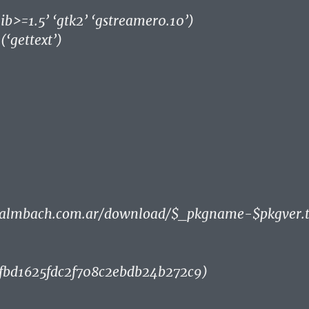
ib>=1.5’ ‘gtk2’ ‘gstreamer0.10’)
‘gettext’)
kalmbach.com.ar/download/$_pkgname-$pkgver.
fbd1625fdc2f708c2ebdb24b272c9)