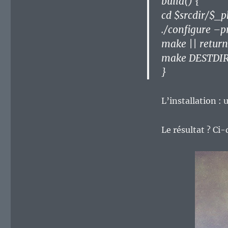
build() {
cd $srcdir/$
./configure –p
make || return
make DESTDIR=$
}
L’installation : 
Le résultat ? Ci-