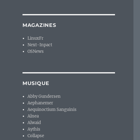
MAGAZINES
LinuxFr
Next-Inpact
OSNews
MUSIQUE
Abby Gundersen
Aephanemer
Aequinoctium Sanguinis
Alnea
Alwaid
Aythis
Collapse