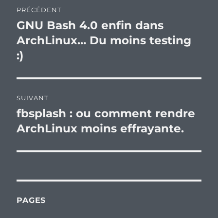
Navigation
PRÉCÉDENT
de
GNU Bash 4.0 enfin dans
Publication
précédente :
ArchLinux… Du moins testing
l’article
:)
SUIVANT
fbsplash : ou comment rendre
Publication
suivante :
ArchLinux moins effrayante.
PAGES