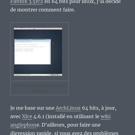
Firefox 3.5rc2
en 64 bits pour linux, j’ai décidé
de montrer comment faire.
Mozilla Firefox 3.5rc2 pour linux
en 64 bits
Je me base sur une
ArchLinux
64 bits, à jour,
avec
Xfce
4.6.1 (installé en utilisant le
wiki
anglophon
e. D’ailleurs, pour faire une
digression rapide, si vous avez des problèmes