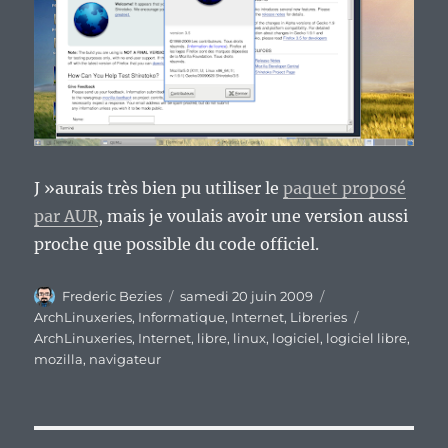
J »aurais très bien pu utiliser le
paquet proposé
par AUR
, mais je voulais avoir une version aussi
proche que possible du code officiel.
Auteur
Publié
Catégories
Frederic Bezies
samedi 20 juin 2009
le
Étiquettes
ArchLinuxeries
,
Informatique
,
Internet
,
Libreries
ArchLinuxeries
,
Internet
,
libre
,
linux
,
logiciel
,
logiciel libre
,
mozilla
,
navigateur