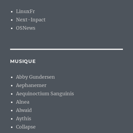
LinuxFr
Next-Inpact
OSNews
MUSIQUE
Abby Gundersen
Aephanemer
Aequinoctium Sanguinis
Alnea
Alwaid
Aythis
Collapse