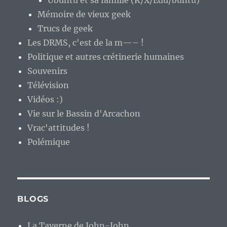
Ubuntu et sa famille (K/X/Edu/buntu)
Mémoire de vieux geek
Trucs de geek
Les DRMS, c'est de la m—– !
Politique et autres crétinerie humaines
Souvenirs
Télévision
Vidéos :)
Vie sur le Bassin d'Arcachon
Vrac'attitudes !
Polémique
BLOGS
La Taverne de John-John