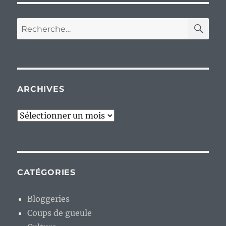
RE
Recherche
pour :
ARCHIVES
Archives
CATÉGORIES
Bloggeries
Coups de gueule