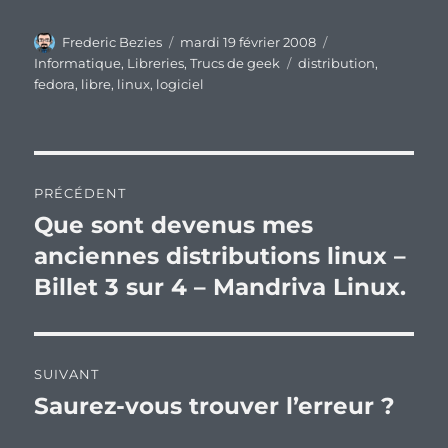
Auteur
Publié
Catégories
Frederic Bezies
mardi 19 février 2008
le
Étiquettes
Informatique
,
Libreries
,
Trucs de geek
distribution
,
fedora
,
libre
,
linux
,
logiciel
Navigation
PRÉCÉDENT
de
Que sont devenus mes
Publication
précédente :
anciennes distributions linux –
l’article
Billet 3 sur 4 – Mandriva Linux.
SUIVANT
Saurez-vous trouver l’erreur ?
Publication
suivante :