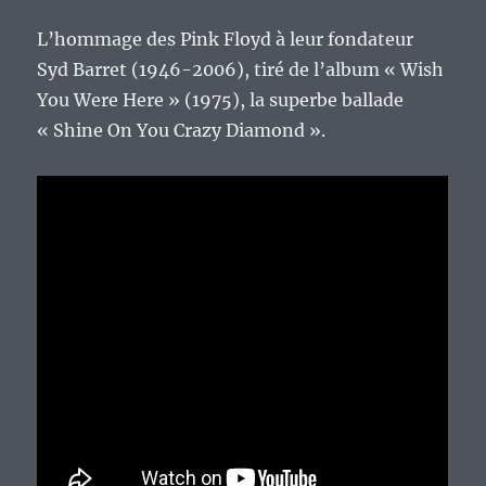
L’hommage des Pink Floyd à leur fondateur
Syd Barret (1946-2006), tiré de l’album « Wish
You Were Here » (1975), la superbe ballade
« Shine On You Crazy Diamond ».