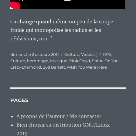
Ca change quand même un peu de la soupe
froide qui monopolise les radios et les
télévisions, non ?
Publié
Catégories
Étiquettes
dimanche 2 octobre 2011
Culture
,
Vidéos :)
1975
,
le
Culture
,
hommage
,
Musique
,
Pink Floyd
,
Shine On You
Crazy Diamond
,
Syd Barrett
,
Wish You Were Here
PAGES
A propos de l’auteur / Me contacter
Bien choisir sa distribution GNU/Linux –
2019