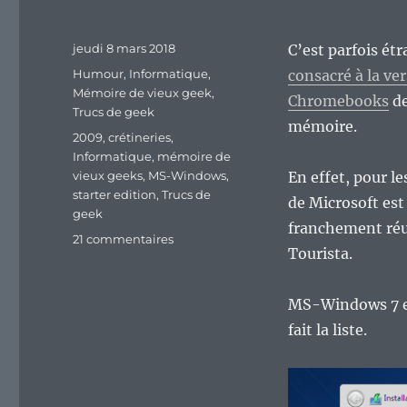
Publié
jeudi 8 mars 2018
C’est parfois étra
le
Catégories
Humour
,
Informatique
,
consacré à la v
Mémoire de vieux geek
,
Chromebooks
de
Trucs de geek
mémoire.
Étiquettes
2009
,
crétineries
,
Informatique
,
mémoire de
vieux geeks
,
MS-Windows
,
En effet, pour l
starter edition
,
Trucs de
de Microsoft est
geek
franchement réu
sur
21 commentaires
Tourista.
Vieux
Geek,
épisode
MS-Windows 7 exi
113
fait la liste.
:
MS-
Windows
7