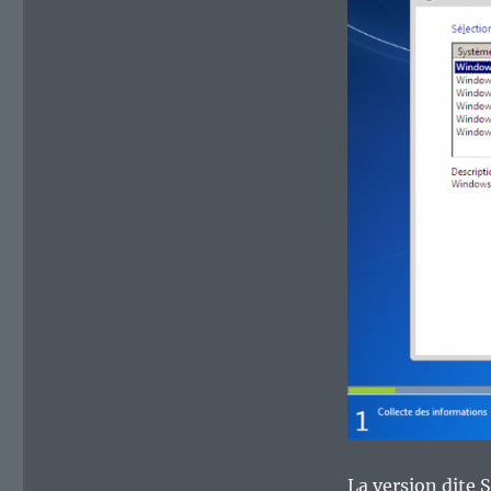
Starter
Edition,
l’ancêtre
de
MS-
Windows
10
S…
La version dite S