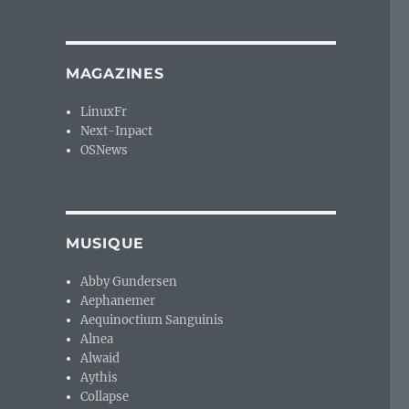
MAGAZINES
LinuxFr
Next-Inpact
OSNews
MUSIQUE
Abby Gundersen
Aephanemer
Aequinoctium Sanguinis
Alnea
Alwaid
Aythis
Collapse