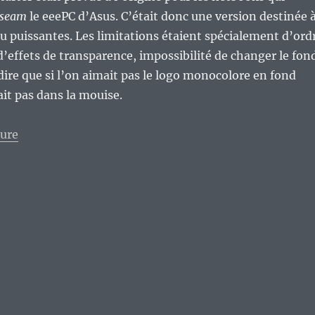
useam
le eeePC d’Asus. C’était donc une version destinée 
 puissantes. Les limitations étaient spécialement d’ord
d’effets de transparence, impossibilité de changer le fon
dire que si l’on aimait pas le logo monocolore en fond
ait pas dans la mouise.
de « Vieux Geek, épisode 113 : MS-Windows 7 Starter
ture