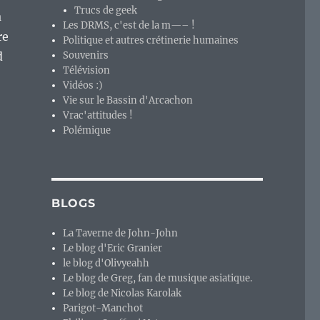
Trucs de geek
à
Les DRMS, c'est de la m—– !
re
Politique et autres crétinerie humaines
d
Souvenirs
Télévision
Vidéos :)
Vie sur le Bassin d'Arcachon
Vrac'attitudes !
Polémique
 Edition, l’ancêtre de MS-Windows 10 S… »
BLOGS
La Taverne de John-John
Le blog d'Eric Granier
le blog d'Olivyeahh
Le blog de Greg, fan de musique asiatique.
Le blog de Nicolas Karolak
Parigot-Manchot