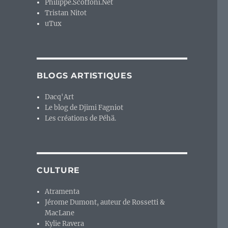
Philippe.Scoffoni.Net
Tristan Nitot
uTux
BLOGS ARTISTIQUES
Dacq'Art
Le blog de Djimi Fagniot
Les créations de Péhä.
CULTURE
Atramenta
Jérome Dumont, auteur de Rossetti &
MacLane
Kylie Ravera