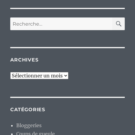
RE
Recherche
pour :
ARCHIVES
Archives
CATÉGORIES
Bloggeries
Coups de gueule