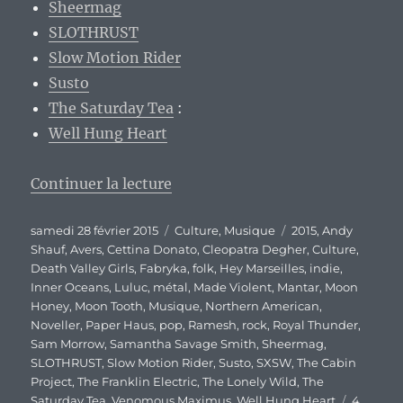
Sheermag
SLOTHRUST
Slow Motion Rider
Susto
The Saturday Tea
:
Well Hung Heart
de « Mes découvertes du SXSW 2
Continuer la lecture
Publié
Catégories
Étiquettes
samedi 28 février 2015
Culture
,
Musique
2015
,
Andy
le
Shauf
,
Avers
,
Cettina Donato
,
Cleopatra Degher
,
Culture
,
Death Valley Girls
,
Fabryka
,
folk
,
Hey Marseilles
,
indie
,
Inner Oceans
,
Luluc
,
métal
,
Made Violent
,
Mantar
,
Moon
Honey
,
Moon Tooth
,
Musique
,
Northern American
,
Noveller
,
Paper Haus
,
pop
,
Ramesh
,
rock
,
Royal Thunder
,
Sam Morrow
,
Samantha Savage Smith
,
Sheermag
,
SLOTHRUST
,
Slow Motion Rider
,
Susto
,
SXSW
,
The Cabin
Project
,
The Franklin Electric
,
The Lonely Wild
,
The
Saturday Tea
,
Venomous Maximus
,
Well Hung Heart
4