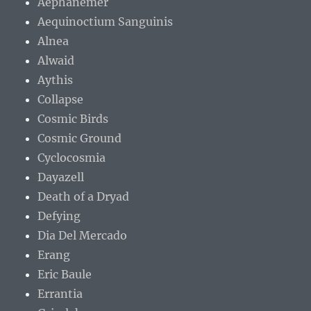
Aephanemer
Aequinoctium Sanguinis
Alnea
Alwaid
Aythis
Collapse
Cosmic Birds
Cosmic Ground
Cyclocosmia
Dayazell
Death of a Dryad
Defying
Dia Del Mercado
Erang
Eric Baule
Errantia