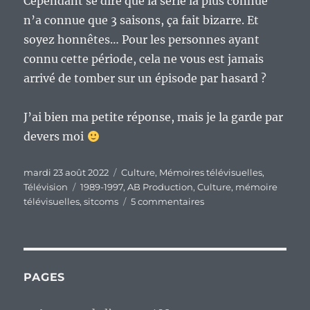
Cependant se dire que la série la plus connue
n’a connue que 3 saisons, ça fait bizarre. Et
soyez honnêtes… Pour les personnes ayant
connu cette période, cela ne vous est jamais
arrivé de tomber sur un épisode par hasard ?
J’ai bien ma petite réponse, mais je la garde par
devers moi
Publié
Catégories
mardi 23 août 2022
Culture
,
Mémoires télévisuelles
,
le
Étiquettes
Télévision
1989-1997
,
AB Production
,
Culture
,
mémoire
sur
télévisuelles
,
sitcoms
5 commentaires
Mémoires
télévisuelles
d’un
enfant
des
PAGES
années
1970,