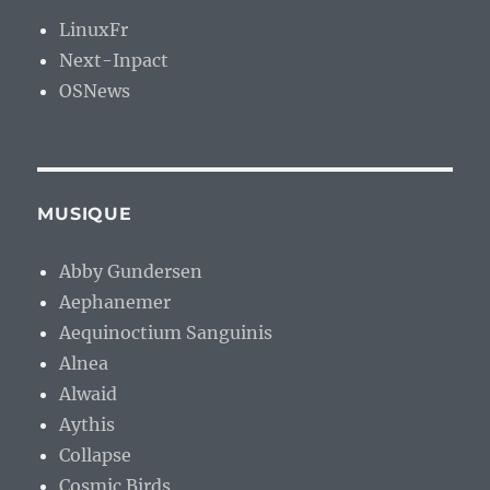
LinuxFr
Next-Inpact
OSNews
MUSIQUE
Abby Gundersen
Aephanemer
Aequinoctium Sanguinis
Alnea
Alwaid
Aythis
Collapse
Cosmic Birds