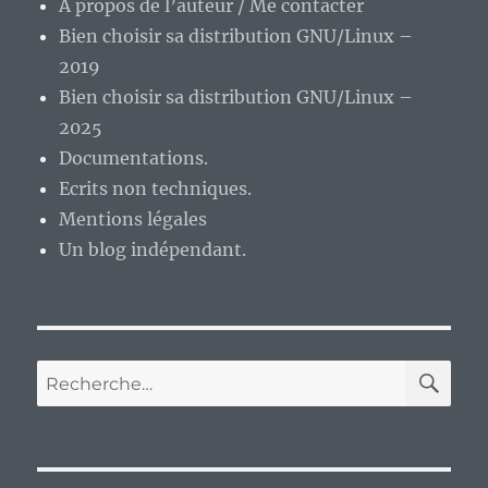
A propos de l’auteur / Me contacter
épisode
Bien choisir sa distribution GNU/Linux –
47
:
2019
la
Bien choisir sa distribution GNU/Linux –
purge
2025
des
sitcoms
Documentations.
AB
Ecrits non techniques.
production
Mentions légales
(1989-
1997)
Un blog indépendant.
RE
Recherche
pour :