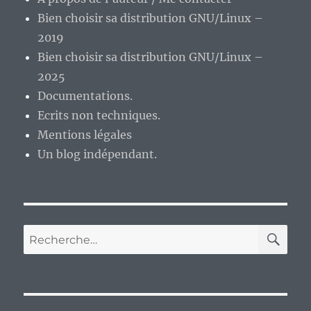
Ninja,
Bien choisir sa distribution GNU/Linux –
Bubble
Bobble,
2019
Tetris.
Bien choisir sa distribution GNU/Linux –
Les
2025
bornes
d’arcade
Documentations.
de
Ecrits non techniques.
mon
Mentions légales
adolescence
!
Un blog indépendant.
RE
Recherche
pour :