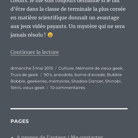
crédits. Je me suis toujours demandé si le fait
d’être dans la classe de terminale la plus corsée
en matière scientifique donnait un avantage
aux jeux vidéo payants. Un mystère qui ne sera
jamais résolu !
de « Vieux geek, épisode 33 : Sh
Continuer la lecture
Publié
Catégories
dimanche 3 mai 2015
Culture
,
Mémoire de vieux geek
,
le
Étiquettes
Trucs de geek
90's
,
anecdote
,
borne d'arcade
,
Bubble
Bobble
,
geekeries
,
mémoires
,
Shadow Dancer
,
Shinobi
,
sur
Tetris
,
vieux geek
10 commentaires
Vieux
geek,
épisode
33
:
PAGES
Shinobi,
Dragon
A propos de l’auteur / Me contacter