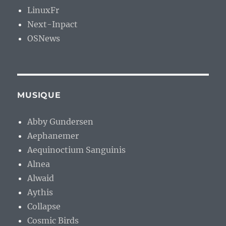
LinuxFr
Next-Inpact
OSNews
MUSIQUE
Abby Gundersen
Aephanemer
Aequinoctium Sanguinis
Alnea
Alwaid
Aythis
Collapse
Cosmic Birds