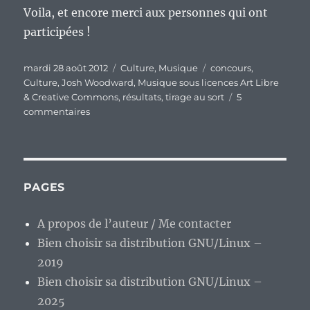
Voila, et encore merci aux personnes qui ont
participées !
Publié
Catégories
Étiquettes
mardi 28 août 2012
Culture
,
Musique
concours
,
le
Culture
,
Josh Woodward
,
Musique sous licences Art Libre
& Creative Commons
,
résultats
,
tirage au sort
5
sur
commentaires
Concours
« Josh
Woodward »
:
les
PAGES
résultats
A propos de l’auteur / Me contacter
Bien choisir sa distribution GNU/Linux –
2019
Bien choisir sa distribution GNU/Linux –
2025