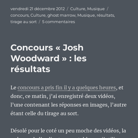
Publié
Catégories
Étiquettes
vendredi 21 décembre 2012
Culture
,
Musique
le
concours
,
Culture
,
ghost marrow
,
Musique
,
résultats
,
sur
tirage au sort
5 commentaires
Concours
Ghost
Marrow
Concours « Josh
:
les
Woodward » : les
réponses
résultats
et
le
tirage.
Le
concours a pris fin il y a quelques heures
, et
donc, ce matin, j’ai enregistré deux vidéos,
l’une contenant les réponses en images, l’autre
étant celle du tirage au sort.
Désolé pour le coté un peu moche des vidéos, la