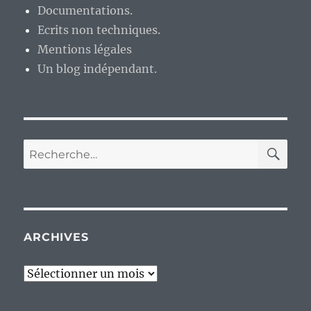
Documentations.
Ecrits non techniques.
Mentions légales
Un blog indépendant.
RE
Recherche
pour :
ARCHIVES
Archives