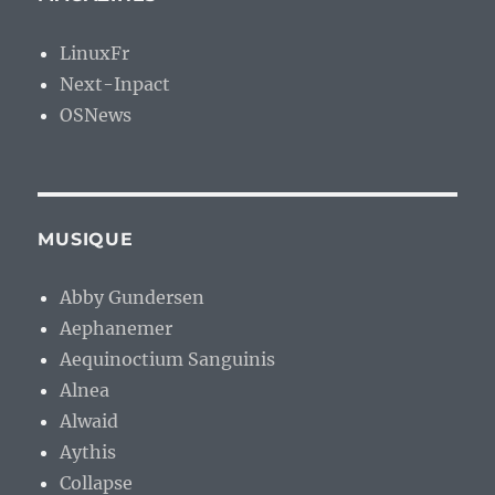
LinuxFr
Next-Inpact
OSNews
MUSIQUE
Abby Gundersen
Aephanemer
Aequinoctium Sanguinis
Alnea
Alwaid
Aythis
Collapse