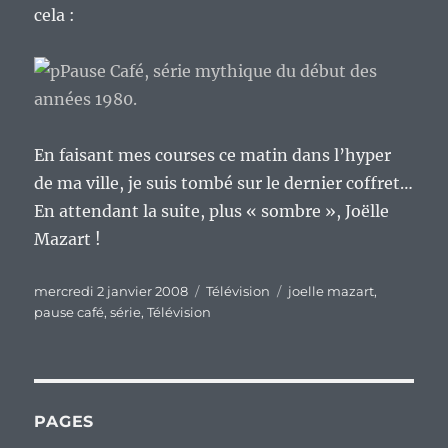
cela :
:
Les
séries
mythi
de
1975
à
En faisant mes courses ce matin dans l’hyper
1985
de ma ville, je suis tombé sur le dernier coffret…
En attendant la suite, plus « sombre », Joëlle
Mazart !
Publié
Catégories
Étiquettes
mercredi 2 janvier 2008
Télévision
joelle mazart
,
le
pause café
,
série
,
Télévision
PAGES