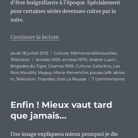
d’être insignifiante à l’époque. Spécialement
pour certaines séries devenues cultes par la
suite.
de « Mémoires télévisuelles d’un
Continuer la lecture
Publié
Catégories
jeudi 18 juillet 2013
Culture
,
Mémoires télévisuelles
,
le
Étiquettes
Télévision
années 1920
,
années 1970
,
Arsène Lupin
,
Brigades du Tigre
,
Cosmos 1999
,
Culture
,
Galactica
,
Les
Rois Maudits
,
Maguy
,
Marie-Pervenche
,
pause café
,
séries
sur
tv
,
Télévision
,
Tripodes
,
Zora La Rousse
7 commentaires
Mémoi
télévi
d’un
Enfin ! Mieux vaut tard
enfant
des
que jamais…
année
1970,
épiso
Une image expliquera mieux pourquoi je dis
4