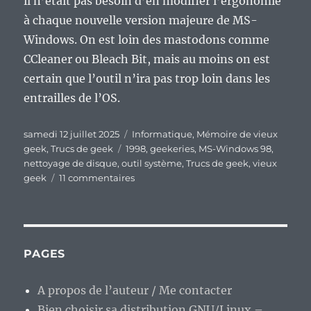
il n’était pas besoin d’en modifier l’ergonomie
à chaque nouvelle version majeure de MS-
Windows. On est loin des mastodons comme
CCleaner ou Bleach Bit, mais au moins on est
certain que l’outil n’ira pas trop loin dans les
entrailles de l’OS.
Publié
Catégories
samedi 12 juillet 2025
Informatique
,
Mémoire de vieux
le
Étiquettes
geek
,
Trucs de geek
1998
,
geekeries
,
MS-Windows 98
,
nettoyage de disque
,
outil système
,
Trucs de geek
,
vieux
sur
geek
11 commentaires
Vieux
geek,
épisode
380
:
PAGES
L’outil
de
A propos de l’auteur / Me contacter
Nettoyage
Bien choisir sa distribution GNU/Linux –
de