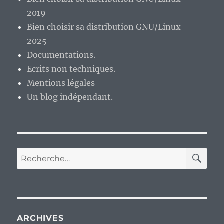
disque
2019
de
Bien choisir sa distribution GNU/Linux –
MS-
2025
Windows,
27
Documentations.
ans
Ecrits non techniques.
déjà
Mentions légales
?
Un blog indépendant.
RE
Recherche
pour :
ARCHIVES