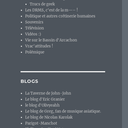
Trucs de geek
Les DRMS, c'est de la m—– !
Politique et autres crétinerie humaines
Souvenirs
Télévision
Vidéos :)
Vie sur le Bassin d'Arcachon
Vrac'attitudes !
Polémique
BLOGS
La Taverne de John-John
Le blog d'Eric Granier
le blog d'Olivyeahh
Le blog de Greg, fan de musique asiatique.
Le blog de Nicolas Karolak
Parigot-Manchot