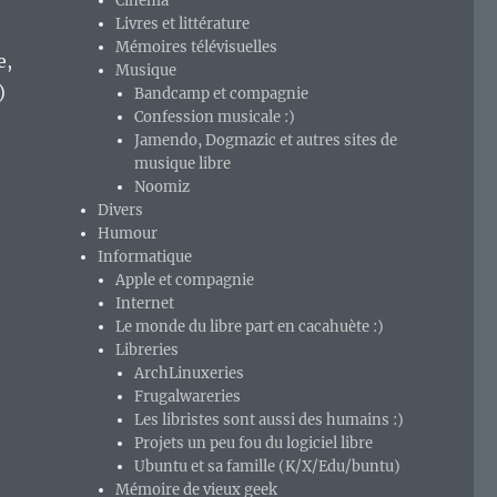
Cinéma
Livres et littérature
Mémoires télévisuelles
e,
Musique
)
Bandcamp et compagnie
Confession musicale :)
Jamendo, Dogmazic et autres sites de
musique libre
 pour faire chauffer les méninges. »
Noomiz
Divers
Humour
Informatique
Apple et compagnie
Internet
Le monde du libre part en cacahuète :)
Libreries
ArchLinuxeries
Frugalwareries
Les libristes sont aussi des humains :)
Projets un peu fou du logiciel libre
Ubuntu et sa famille (K/X/Edu/buntu)
Mémoire de vieux geek