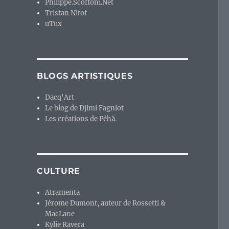
Philippe.Scoffoni.Net
Tristan Nitot
uTux
BLOGS ARTISTIQUES
Dacq'Art
Le blog de Djimi Fagniot
Les créations de Péhä.
CULTURE
Atramenta
Jérome Dumont, auteur de Rossetti &
MacLane
Kylie Ravera