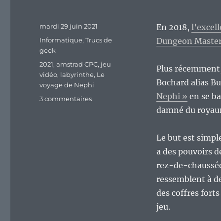
Publié
mardi 29 juin 2021
En 2018,
l’excel
le
Catégories
Informatique
,
Trucs de
Dungeon Master
geek
Étiquettes
2021
,
amstrad CPC
,
jeu
Plus récemment,
vidéo
,
labyrinthe
,
Le
Bochard alias Bu
voyage de Nephi
Nephi »
en se ba
sur
3 commentaires
« Le
damné du royau
voyage
de
Le but est simpl
Nephi »,
un
a des pouvoirs 
jeu
rez-de-chaussée
pour
ressemblent à de
Amstrad
CPC
des coffres forts
pour
jeu.
faire