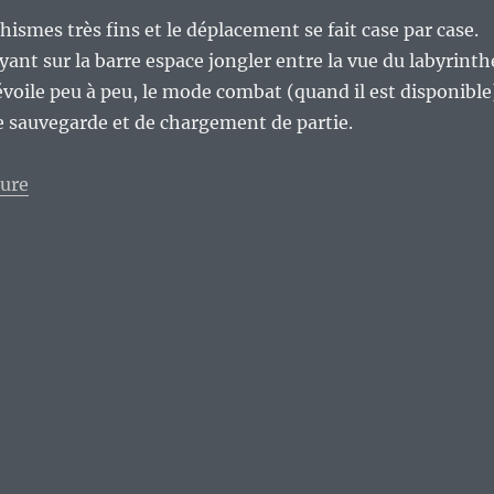
hismes très fins et le déplacement se fait case par case.
ant sur la barre espace jongler entre la vue du labyrinth
dévoile peu à peu, le mode combat (quand il est disponible
e sauvegarde et de chargement de partie.
de « « Le voyage de Nephi », un jeu pour Amstrad CPC
ture