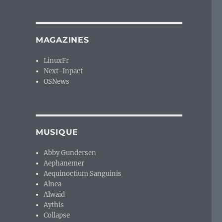
MAGAZINES
LinuxFr
Next-Inpact
OSNews
MUSIQUE
Abby Gundersen
Aephanemer
Aequinoctium Sanguinis
Alnea
Alwaid
Aythis
Collapse