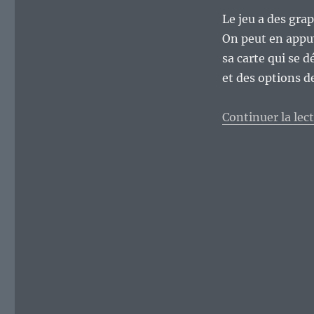
chauffer
les
Le jeu a des grap
méninges.
On peut en appuy
sa carte qui se 
et des options d
Continuer la lec