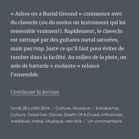
« Ashes on a Burial Ground » commence avec
du clavecin (ou du moins un instrument qui lui
ressemble vraiment). Rapidement, le clavecin
est rattrapé par des guitares metal saturées,
mais pas trop. Juste ce qu’il faut pour éviter de
tomber dans la facilité. Au milieu de la piste, un
solo de batterie « roulante » relance
l’ensemble.
de « Death Of A Dryad : quand l
Continuer la lecture
Publié
Catégories
Étiquettes
lundi 28 juillet 2014
Culture
,
Musique
bandcamp
,
le
Culture
,
Dead Can Dance
,
Death Of A Dryad
,
influences
,
sur
médiéval
,
métal
,
Musique
,
neo-folk
Un commentaire
Death
Of