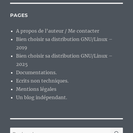
A
Dryad
:
PAGES
quand
le
A propos de l’auteur / Me contacter
Dead
Bien choisir sa distribution GNU/Linux –
Can
Dance
2019
des
Bien choisir sa distribution GNU/Linux –
années
2025
1987-
1993
Documentations.
rencont
Ecrits non techniques.
le
Mentions légales
métal.
Un blog indépendant.
RE
Recherche