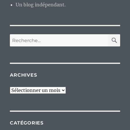
Un blog indépendant.
RE
Recherche
pour :
ARCHIVES
Archives
CATÉGORIES