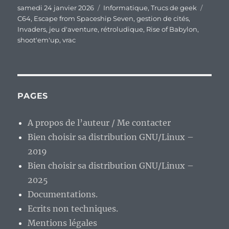
Publié
Catégories
Étique
samedi 24 janvier 2026
Informatique
,
Trucs de geek
le
C64
,
Escape from Spaceship Seven
,
gestion de cités
,
Invaders
,
jeu d'aventure
,
rétroludique
,
Rise of Babylon
,
shoot'em'up
,
vrac
PAGES
A propos de l’auteur / Me contacter
Bien choisir sa distribution GNU/Linux –
2019
Bien choisir sa distribution GNU/Linux –
2025
Documentations.
Ecrits non techniques.
Mentions légales