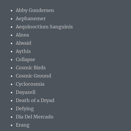
Abby Gundersen
Aephanemer
Aequinoctium Sanguinis
Alnea
Alwaid
Aythis
Collapse
Cosmic Birds
Cosmic Ground
Cyclocosmia
Dayazell
Death of a Dryad
Defying
Dia Del Mercado
Erang