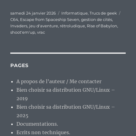
Publié
Catégories
Étique
samedi 24 janvier 2026
Informatique
,
Trucs de geek
le
C64
,
Escape from Spaceship Seven
,
gestion de cités
,
Invaders
,
jeu d'aventure
,
rétroludique
,
Rise of Babylon
,
shoot'em'up
,
vrac
PAGES
A propos de l’auteur / Me contacter
Bien choisir sa distribution GNU/Linux –
2019
Bien choisir sa distribution GNU/Linux –
2025
Documentations.
Ecrits non techniques.