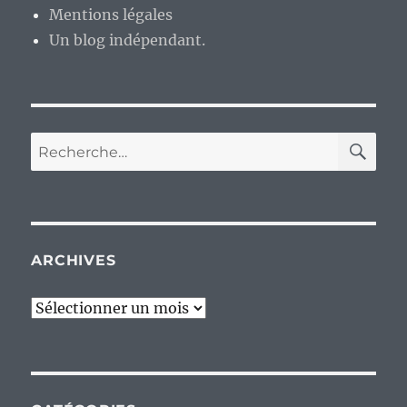
Mentions légales
Un blog indépendant.
RE
Recherche
pour :
ARCHIVES
Archives