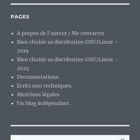
de
la
rationalisation
PAGES
des
opérateurs
A propos de l’auteur / Me contacter
de
Bien choisir sa distribution GNU/Linux –
téléphonie
mobile
2019
commence
Bien choisir sa distribution GNU/Linux –
enfin
2025
?
Documentations.
Ecrits non techniques.
Mentions légales
Un blog indépendant.
RE
Recherche