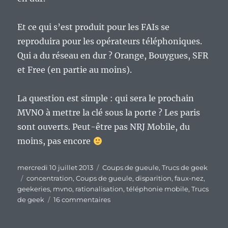
Et ce qui s’est produit pour les FAIs se
reproduira pour les opérateurs téléphoniques.
Qui a du réseau en dur ? Orange, Bouygues, SFR
et Free (en partie au moins).
La question est simple : qui sera le prochain
MVNO à mettre la clé sous la porte ? Les paris
sont ouverts. Peut-être pas NRJ Mobile, du
moins, pas encore
Publié
Catégories
mercredi 10 juillet 2013
Coups de gueule
,
Trucs de geek
le
Étiquettes
concentration
,
Coups de gueule
,
disparition
,
faux-nez
,
geekeries
,
mvno
,
rationalisation
,
téléphonie mobile
,
Trucs
sur
de geek
16 commentaires
Le
début