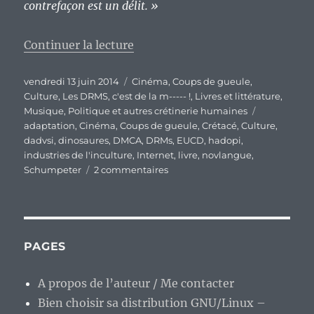
contrefaçon est un délit. »
de « Nous sommes à la fin d’un
Continuer la lecture
Publié
Catégories
vendredi 13 juin 2014
Cinéma
,
Coups de gueule
,
le
Culture
,
Les DRMS, c'est de la m----- !
,
Livres et littérature
,
Étiquettes
Musique
,
Politique et autres crétinerie humaines
adaptation
,
Cinéma
,
Coups de gueule
,
Crétacé
,
Culture
,
dadvsi
,
dinosaures
,
DMCA
,
DRMs
,
EUCD
,
hadopi
,
industries de l'inculture
,
Internet
,
livre
,
novlangue
,
sur
Schumpeter
2 commentaires
Nous
sommes
à
la
fin
PAGES
d’un
Crétacé
A propos de l’auteur / Me contacter
économique…
Bien choisir sa distribution GNU/Linux –
Ou