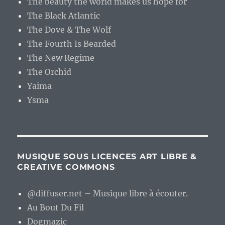
The beauty the world makes us hope for
The Black Atlantic
The Dove & The Wolf
The Fourth Is Bearded
The New Regime
The Orchid
Yaima
Ysma
MUSIQUE SOUS LICENCES ART LIBRE &
CREATIVE COMMONS
@diffuser.net – Musique libre à écouter.
Au Bout Du Fil
Dogmazic