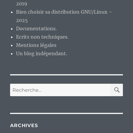
quand
2019
on
Bien choisir sa distribution GNU/Linux –
ignore
2025
Joseph
Schumpeter,
Documentations.
on
Ecrits non techniques.
se
Mentions légales
le
prend
Un blog indépendant.
en
pleine
tronche…
RE
Recherche
pour :
ARCHIVES