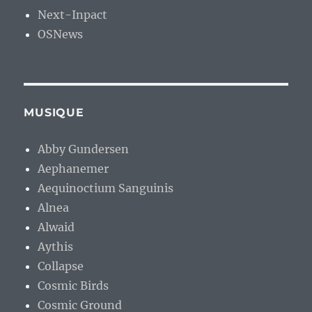
Next-Inpact
OSNews
MUSIQUE
Abby Gundersen
Aephanemer
Aequinoctium Sanguinis
Alnea
Alwaid
Aythis
Collapse
Cosmic Birds
Cosmic Ground