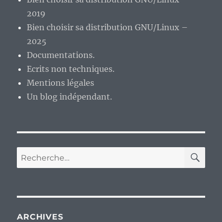
grande
2019
déception
Bien choisir sa distribution GNU/Linux –
?
2025
Documentations.
Ecrits non techniques.
Mentions légales
Un blog indépendant.
RE
Recherche
pour :
ARCHIVES