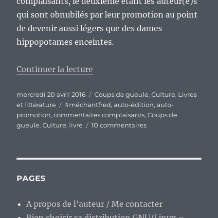
complaisants, le deuxième étant les auteur(e)s
qui sont obnubilés par leur promotion au point
de devenir aussi légers que des dames
hippopotames enceintes.
de « Le monde de l’auto-édition 
Continuer la lecture
Publié
Catégories
mercredi 20 avril 2016
Coups de gueule
,
Culture
,
Livres
le
Étiquettes
et littérature
#méchantfred
,
auto-édition
,
auto-
promotion
,
commentaires complaisants
,
Coups de
sur
gueule
,
Culture
,
livre
10 commentaires
Le
monde
de
l’auto-
édition
PAGES
:
À
A propos de l’auteur / Me contacter
grand
Bien choisir sa distribution GNU/Linux –
espoir,