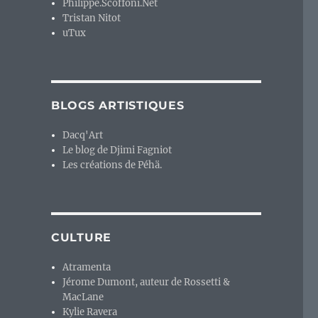
Philippe.Scoffoni.Net
Tristan Nitot
uTux
BLOGS ARTISTIQUES
Dacq'Art
Le blog de Djimi Fagniot
Les créations de Péhä.
CULTURE
Atramenta
Jérome Dumont, auteur de Rossetti &
MacLane
Kylie Ravera