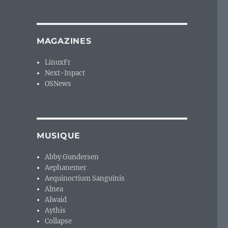
MAGAZINES
LinuxFr
Next-Inpact
OSNews
MUSIQUE
Abby Gundersen
Aephanemer
Aequinoctium Sanguinis
Alnea
Alwaid
Aythis
Collapse