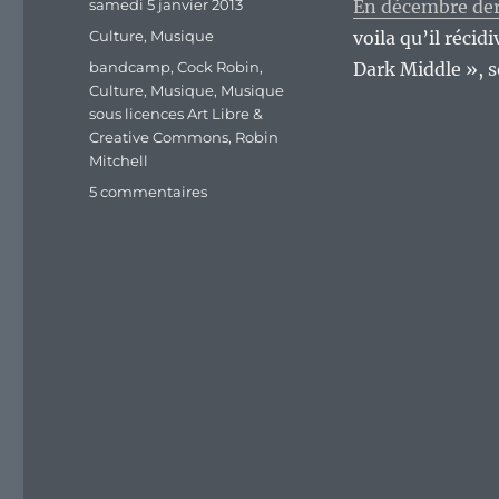
Publié
samedi 5 janvier 2013
En décembre derni
le
Catégories
Culture
,
Musique
voila qu’il réci
Étiquettes
bandcamp
,
Cock Robin
,
Dark Middle », 
Culture
,
Musique
,
Musique
sous licences Art Libre &
Creative Commons
,
Robin
Mitchell
sur
5 commentaires
Tales
from
the
Deep
Dark
Middle,
le
dernier
bijou
de
Robin
Mitchell