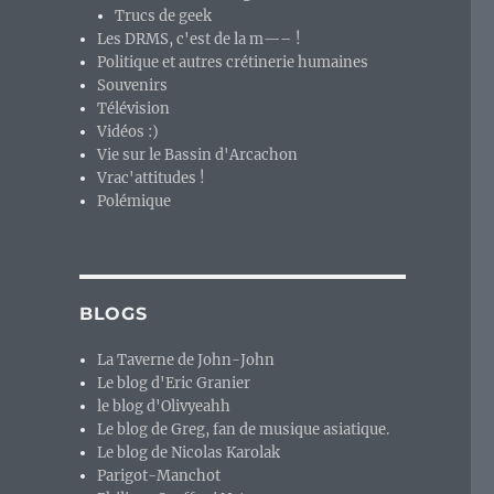
Trucs de geek
Les DRMS, c'est de la m—– !
Politique et autres crétinerie humaines
Souvenirs
Télévision
Vidéos :)
Vie sur le Bassin d'Arcachon
Vrac'attitudes !
Polémique
BLOGS
La Taverne de John-John
Le blog d'Eric Granier
le blog d'Olivyeahh
Le blog de Greg, fan de musique asiatique.
Le blog de Nicolas Karolak
Parigot-Manchot