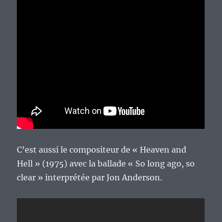
C’est aussi le compositeur de « Heaven and
Hell » (1975) avec la ballade « So long ago, so
clear » interprétée par Jon Anderson.