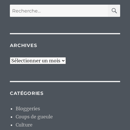
RE
Recherche
pour :
ARCHIVES
Archives
CATÉGORIES
Bloggeries
Coups de gueule
Culture