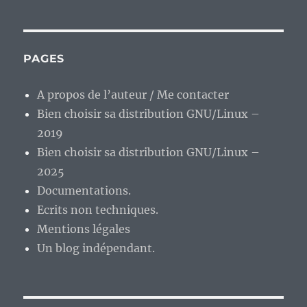
la
mort
de
Vangelis,
PAGES
un
grand
A propos de l’auteur / Me contacter
compositeur
Bien choisir sa distribution GNU/Linux –
du
20e
2019
siècle
Bien choisir sa distribution GNU/Linux –
nous
2025
quitte.
Documentations.
Ecrits non techniques.
Mentions légales
Un blog indépendant.