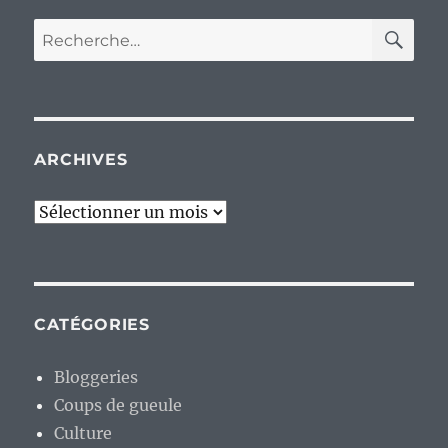
RE
Recherche
pour :
ARCHIVES
Archives
CATÉGORIES
Bloggeries
Coups de gueule
Culture