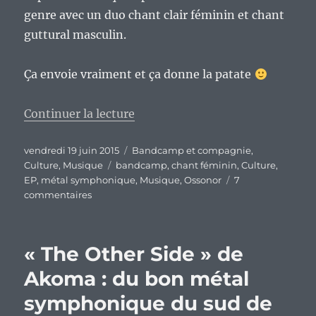
genre avec un duo chant clair féminin et chant
guttural masculin.
Ça envoie vraiment et ça donne la patate
de « En France, on a peut-être 
Continuer la lecture
Publié
Catégories
vendredi 19 juin 2015
Bandcamp et compagnie
,
le
Étiquettes
Culture
,
Musique
bandcamp
,
chant féminin
,
Culture
,
EP
,
métal symphonique
,
Musique
,
Ossonor
7
sur
commentaires
En
France,
on
« The Other Side » de
a
peut-
Akoma : du bon métal
être
symphonique du sud de
pas
de