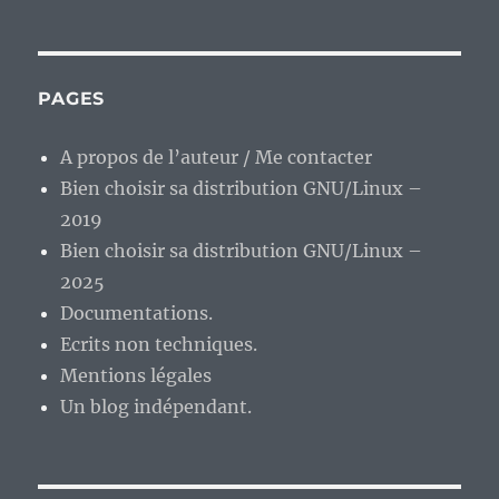
Other
Side »
de
Akoma
PAGES
:
du
A propos de l’auteur / Me contacter
bon
Bien choisir sa distribution GNU/Linux –
métal
symphonique
2019
du
Bien choisir sa distribution GNU/Linux –
sud
2025
de
la
Documentations.
Scandinavie.
Ecrits non techniques.
Mentions légales
Un blog indépendant.