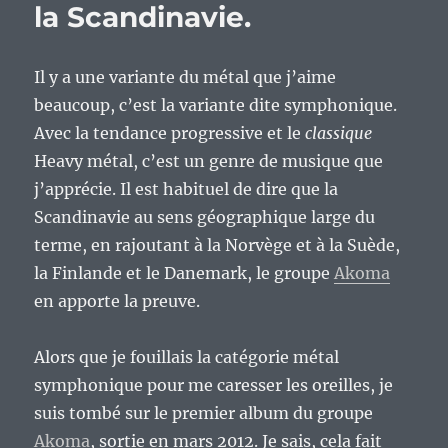
la Scandinavie.
pétrole,
mais
des
Il y a une variante du métal que j’aime
bons
groupes
beaucoup, c’est la variante dite symphonique.
de
Avec la tendance progressive et le
classique
métal
Heavy métal, c’est un genre de musique que
symphonique
!
j’apprécie. Il est habituel de dire que la
Scandinavie au sens géographique large du
terme, en rajoutant à la Norvège et à la Suède,
la Finlande et le Danemark, le groupe
Akoma
en apporte la preuve.
Alors que je fouillais la catégorie métal
symphonique pour me caresser les oreilles, je
suis tombé sur le premier album du groupe
Akoma
, sortie en mars 2012. Je sais, cela fait