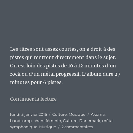
Les titres sont assez courtes, on a droit à des
pistes qui rentrent directement dans le sujet.
On est loin des pistes de 10 à 12 minutes d’un
rock ou d’un métal progressif. L’album dure 27
minutes pour 6 pistes.
de « « The Other Side » de Akom
Continuer la lecture
Publié
Catégories
Étiquettes
lundi 5 janvier 2015
Culture
,
Musique
Akoma
,
le
bandcamp
,
chant féminin
,
Culture
,
Danemark
,
métal
sur
symphonique
,
Musique
2 commentaires
« The