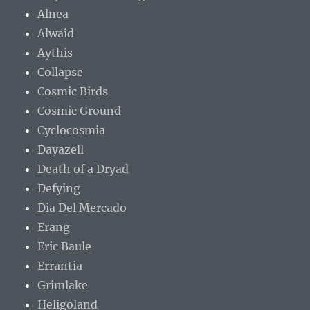
Alnea
Alwaid
Aythis
Collapse
Cosmic Birds
Cosmic Ground
Cyclocosmia
Dayazell
Death of a Dryad
Defying
Dia Del Mercado
Erang
Eric Baule
Errantia
Grimlake
Heligoland