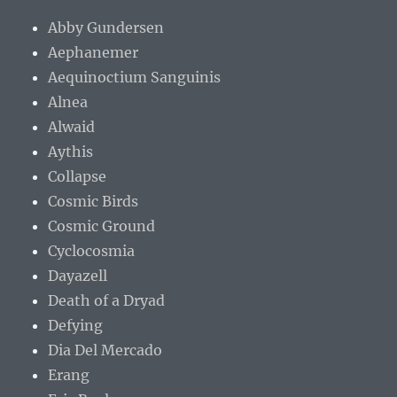
Abby Gundersen
Aephanemer
Aequinoctium Sanguinis
Alnea
Alwaid
Aythis
Collapse
Cosmic Birds
Cosmic Ground
Cyclocosmia
Dayazell
Death of a Dryad
Defying
Dia Del Mercado
Erang