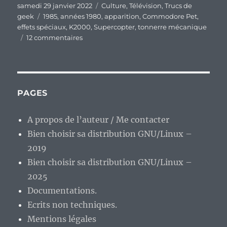
Publié
Catégories
samedi 29 janvier 2022
Culture
,
Télévision
,
Trucs de
le
Étiquettes
geek
1985
,
années 1980
,
apparition
,
Commodore Pet
,
effets spéciaux
,
K2000
,
Supercopter
,
tonnerre mécanique
sur
12 commentaires
On
ne
devrait
pas
revoir
PAGES
les
séries
A propos de l’auteur / Me contacter
des
Bien choisir sa distribution GNU/Linux –
années
1980…
2019
Bien choisir sa distribution GNU/Linux –
2025
Documentations.
Ecrits non techniques.
Mentions légales