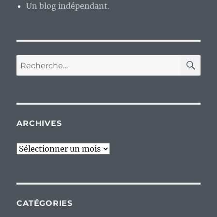
Un blog indépendant.
RE
Recherche
pour :
ARCHIVES
Archives
CATÉGORIES