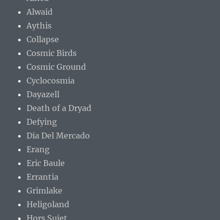
Alwaid
Aythis
Collapse
Cosmic Birds
Cosmic Ground
Cyclocosmia
Dayazell
Death of a Dryad
Defying
Dia Del Mercado
Erang
Eric Baule
Errantia
Grimlake
Heligoland
Hors Sujet