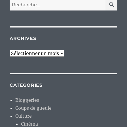
RE
Recherche
pour :
ARCHIVES
Archives
CATÉGORIES
Bloggeries
Coups de gueule
Culture
Cinéma