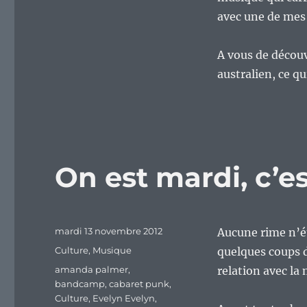
avec une de mes
A vous de découv
australien, ce q
On est mardi, c’e
Publié
mardi 13 novembre 2012
Aucune rime n’ét
le
Catégories
Culture
,
Musique
quelques coups d
Étiquettes
amanda palmer
,
relation avec la
bandcamp
,
cabaret punk
,
Culture
,
Evelyn Evelyn
,