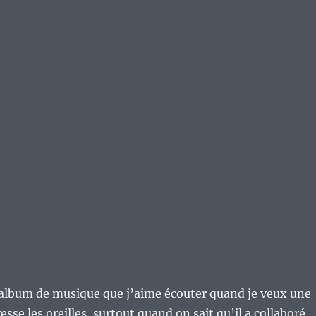
’album de musique que j’aime écouter quand je veux une
sse les oreilles, surtout quand on sait qu’il a collaboré