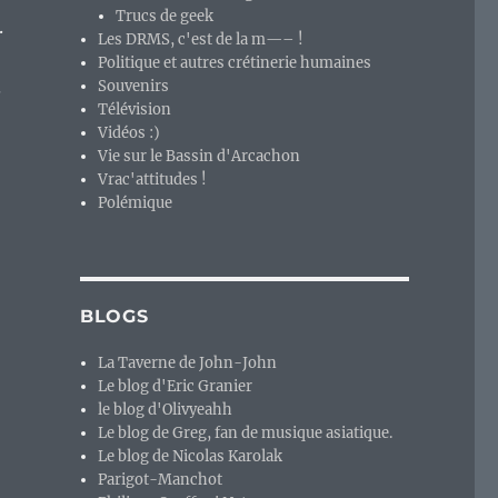
Trucs de geek
.
Les DRMS, c'est de la m—– !
Politique et autres crétinerie humaines
Souvenirs
$
Télévision
Vidéos :)
Vie sur le Bassin d'Arcachon
Vrac'attitudes !
Polémique
BLOGS
La Taverne de John-John
Le blog d'Eric Granier
le blog d'Olivyeahh
Le blog de Greg, fan de musique asiatique.
Le blog de Nicolas Karolak
Parigot-Manchot