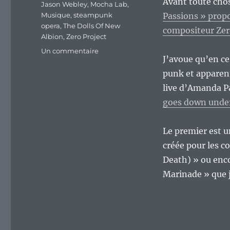
Avant toute cho
Jason Webley
,
Mocha Lab
,
Musique
,
steampunk
Passions » prop
opera
,
The Dolls Of New
compositeur Zer
Albion
,
Zero Project
sur
Un commentaire
J’avoue qu’en c
On
est
punk et apparen
mardi,
live d’Amanda Pa
c’est
goes down unde
musique
;)
Le premier est u
créée pour les c
Death) » ou enco
Marinade » que j