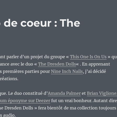
 de coeur : The
nt parler d’un projet du groupe «
This One Is On Us
» qu
sance avec le duo «
The Dresden Dolls
« . En apprenant
es premières parties pour
Nine Inch Nails
, j’ai décidé
créations.
que. Le duo constitué d’
Amanda Palmer
et
Brian Viglione
bum éponyme sur Deezer
fut un vrai bonheur. Autant dire
e Dresden Dolls » fera bientôt de ma collection toujours
s audio.