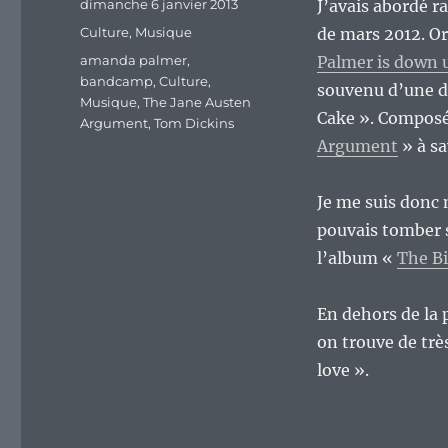
Publié
dimanche 6 janvier 2013
J’avais abordé r
le
Catégories
Culture
,
Musique
de mars 2012. Or
Étiquettes
amanda palmer
,
Palmer is down 
bandcamp
,
Culture
,
souvenu d’une de
Musique
,
The Jane Austen
Cake ». Composé 
Argument
,
Tom Dickins
Argument
» à s
Je me suis donc 
pouvais tomber s
l’album «
The Bi
En dehors de la p
on trouve de trè
love ».