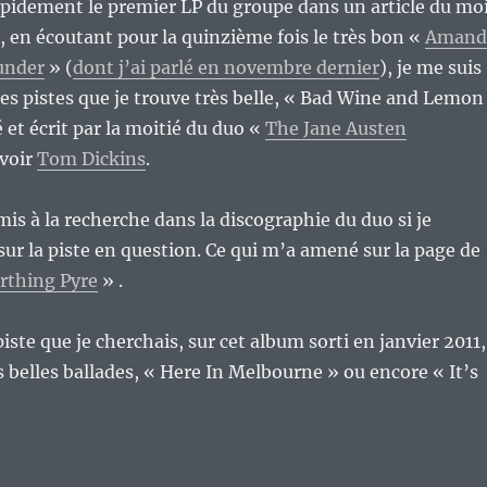
apidement le premier LP du groupe dans un article du mo
, en écoutant pour la quinzième fois le très bon «
Amand
under
» (
dont j’ai parlé en novembre dernier
), je me suis
s pistes que je trouve très belle, « Bad Wine and Lemon
et écrit par la moitié du duo «
The Jane Austen
avoir
Tom Dickins
.
mis à la recherche dans la discographie du duo si je
ur la piste en question. Ce qui m’a amené sur la page de
rthing Pyre
» .
iste que je cherchais, sur cet album sorti en janvier 2011,
s belles ballades, « Here In Melbourne » ou encore « It’s