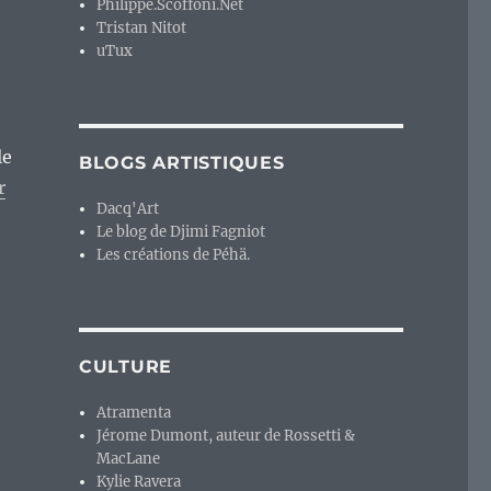
Philippe.Scoffoni.Net
Tristan Nitot
uTux
le
BLOGS ARTISTIQUES
r
Dacq'Art
Le blog de Djimi Fagniot
Les créations de Péhä.
CULTURE
Atramenta
Jérome Dumont, auteur de Rossetti &
MacLane
Kylie Ravera