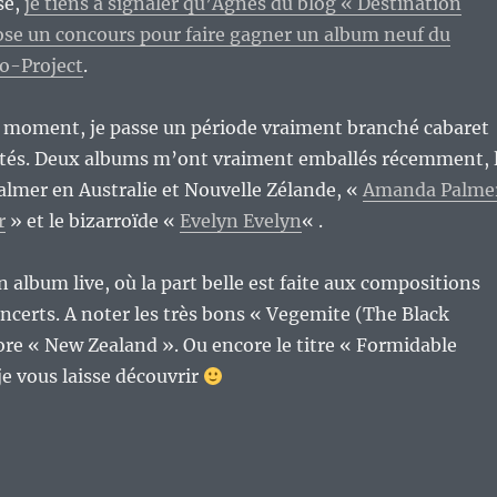
se,
je tiens à signaler qu’Agnès du blog « Destination
ose un concours pour faire gagner un album neuf du
o-Project
.
e moment, je passe un période vraiment branché cabaret
tés. Deux albums m’ont vraiment emballés récemment, 
lmer en Australie et Nouvelle Zélande, «
Amanda Palme
r
» et le bizarroïde «
Evelyn Evelyn
« .
n album live, où la part belle est faite aux compositions
oncerts. A noter les très bons « Vegemite (The Black
re « New Zealand ». Ou encore le titre « Formidable
e vous laisse découvrir