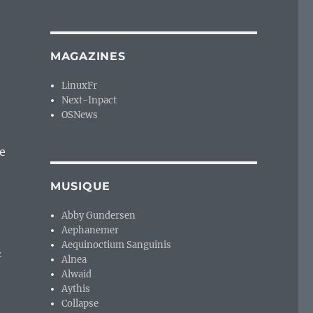
MAGAZINES
LinuxFr
Next-Inpact
OSNews
e
MUSIQUE
Abby Gundersen
Aephanemer
Aequinoctium Sanguinis
.
Alnea
Alwaid
Aythis
Collapse