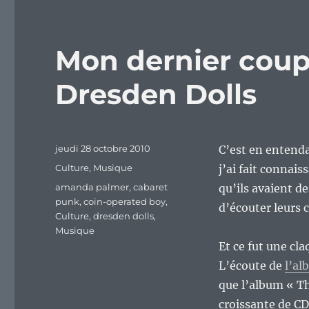
Mon dernier coup
Dresden Dolls
Publié
jeudi 28 octobre 2010
C’est en entenda
le
Catégories
Culture
,
Musique
j’ai fait connais
Étiquettes
amanda palmer
,
cabaret
qu’ils avaient d
punk
,
coin-operated boy
,
d’écouter leurs 
Culture
,
dresden dolls
,
Musique
Et ce fut une cla
L’écoute de
l’al
que l’album « Th
croissante de CD