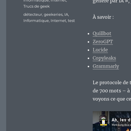
Informatique
,
Internet
,
généré par IA », 
Trucs de geek
Étiquettes
détecteur
,
geekeries
,
IA
,
À savoir :
Informatique
,
Internet
,
test
Quillbot
ZeroGPT
Lucide
Copyleaks
Grammarly
Le protocole de t
de 700 mots – à 
voyons ce que ce