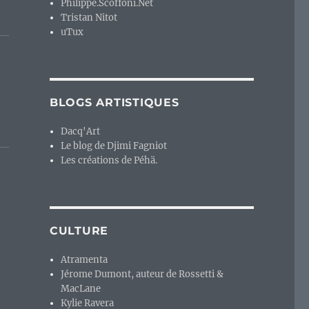
Philippe.Scoffoni.Net
Tristan Nitot
uTux
BLOGS ARTISTIQUES
Dacq'Art
Le blog de Djimi Fagniot
Les créations de Péhä.
CULTURE
Atramenta
Jérome Dumont, auteur de Rossetti &
MacLane
Kylie Ravera