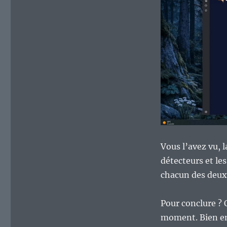
Vous l’avez vu, 
détecteurs et les
chacun des deux 
Pour conclure ? O
moment. Bien en