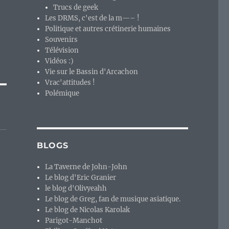
Trucs de geek
Les DRMS, c'est de la m—– !
Politique et autres crétinerie humaines
Souvenirs
Télévision
Vidéos :)
Vie sur le Bassin d'Arcachon
Vrac'attitudes !
Polémique
BLOGS
La Taverne de John-John
Le blog d'Eric Granier
le blog d'Olivyeahh
Le blog de Greg, fan de musique asiatique.
Le blog de Nicolas Karolak
Parigot-Manchot