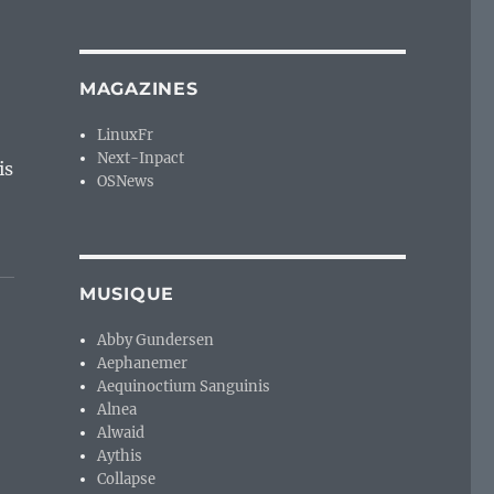
MAGAZINES
LinuxFr
Next-Inpact
is
OSNews
MUSIQUE
Abby Gundersen
Aephanemer
Aequinoctium Sanguinis
Alnea
Alwaid
Aythis
Collapse