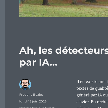
Ah, les détecteur
par IA…
Il en existe une 
textes de qualité
Auteur
Frederic Bezies
généré par IA ou
Publié
lundi 15 juin 2026
clavier. En rech
le
Catégories