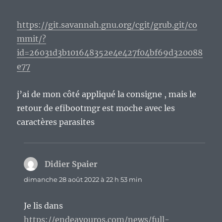
https://git.savannah.gnu.org/cgit/grub.git/co
mmit/?
id=26031d3b101648352e4e427f04bf69d320088
e77
j’ai de mon côté appliqué la consigne , mais le
retour de efibootmgr est moche avec les
caractères parasites
Didier Spaier
dit :
dimanche 28 août 2022 à 22 h 53 min
Je lis dans
https://endeavouros.com/news/full-