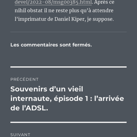
devel/2022-08/msg00385.html
. Après ce
nihil obstat il ne reste plus qu’à attendre
l’imprimatur de Daniel Kiper, je suppose.
Les commentaires sont fermés.
Navigation
PRÉCÉDENT
de
Souvenirs d’un vieil
Publication
précédente :
internaute, épisode 1 : l’arrivée
l’article
de l’ADSL.
SUIVANT