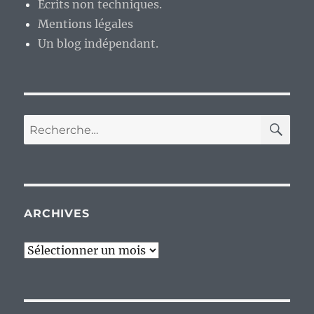
Ecrits non techniques.
Mentions légales
Un blog indépendant.
RE
Recherche
pour :
ARCHIVES
Archives