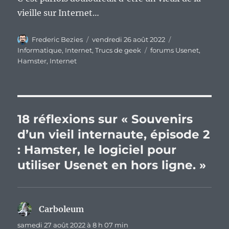
vieille sur Internet…
Auteur
Publié
Catégories
Frederic Bezies
vendredi 26 août 2022
le
Étiquettes
Informatique
,
Internet
,
Trucs de geek
forums Usenet
,
Hamster
,
Internet
18 réflexions sur « Souvenirs
d’un vieil internaute, épisode 2
: Hamster, le logiciel pour
utiliser Usenet en hors ligne. »
Carboleum
dit :
samedi 27 août 2022 à 8 h 07 min