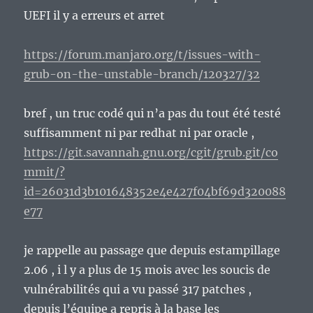
UEFI il y a erreurs et arret
https://forum.manjaro.org/t/issues-with-
grub-on-the-unstable-branch/120327/32
bref , un truc codé qui n’a pas du tout été testé
suffisamment ni par redhat ni par oracle ,
https://git.savannah.gnu.org/cgit/grub.git/co
mmit/?
id=26031d3b101648352e4e427f04bf69d320088
e77
je rappelle au passage que depuis estampillage
2.06 , i l y a plus de 15 mois avec les soucis de
vulnérabilités qui a vu passé 317 patches ,
depuis l’équipe a repris à la base les