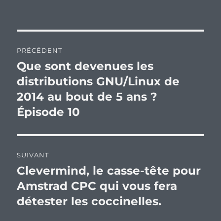
Navigation
PRÉCÉDENT
de
Que sont devenues les
Publication
précédente :
distributions GNU/Linux de
l’article
2014 au bout de 5 ans ?
Épisode 10
SUIVANT
Clevermind, le casse-tête pour
Publication
suivante :
Amstrad CPC qui vous fera
détester les coccinelles.