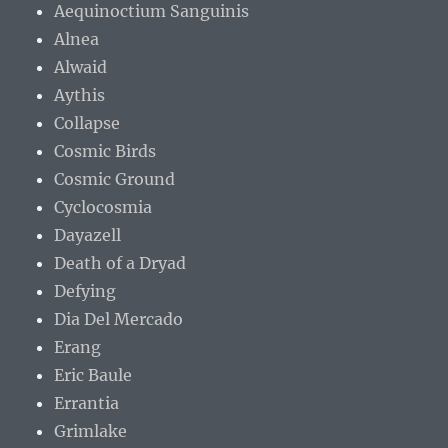
Aequinoctium Sanguinis
Alnea
Alwaid
Aythis
Collapse
Cosmic Birds
Cosmic Ground
Cyclocosmia
Dayazell
Death of a Dryad
Defying
Dia Del Mercado
Erang
Eric Baule
Errantia
Grimlake