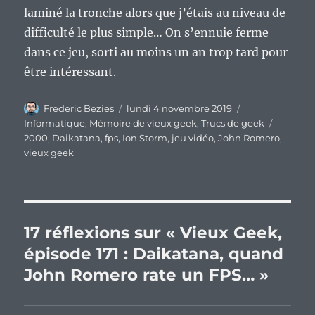
laminé la tronche alors que j’étais au niveau de
difficulté le plus simple… On s’ennuie ferme
dans ce jeu, sorti au moins un an trop tard pour
être intéressant.
Auteur
Publié
Catégories
Frederic Bezies
lundi 4 novembre 2019
le
Étiquett
Informatique
,
Mémoire de vieux geek
,
Trucs de geek
2000
,
Daikatana
,
fps
,
Ion Storm
,
jeu vidéo
,
John Romero
,
vieux geek
17 réflexions sur « Vieux Geek,
épisode 171 : Daikatana, quand
John Romero rate un FPS… »