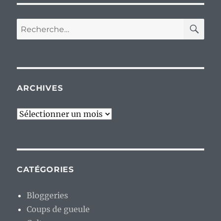
RE
Recherche
pour :
ARCHIVES
Archives
CATÉGORIES
Bloggeries
Coups de gueule