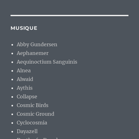
MUSIQUE
Abby Gundersen
Aephanemer
Aequinoctium Sanguinis
Alnea
Alwaid
Aythis
Collapse
Cosmic Birds
Cosmic Ground
Cyclocosmia
Dayazell