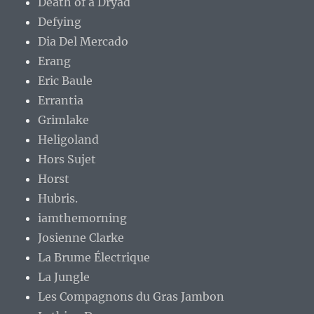
Death of a Dryad
Defying
Dia Del Mercado
Erang
Eric Baule
Errantia
Grimlake
Heligoland
Hors Sujet
Horst
Hubris.
iamthemorning
Josienne Clarke
La Brume Électrique
La Jungle
Les Compagnons du Gras Jambon