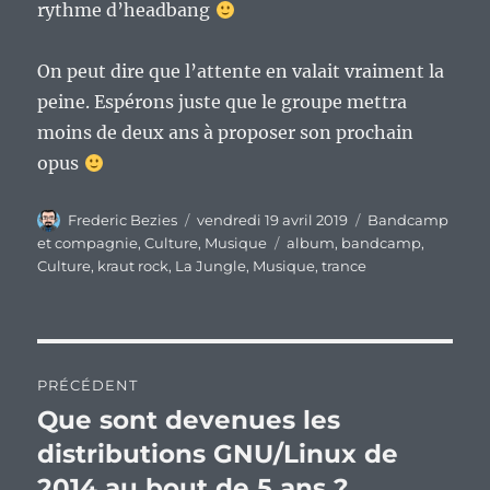
rythme d’headbang
On peut dire que l’attente en valait vraiment la
peine. Espérons juste que le groupe mettra
moins de deux ans à proposer son prochain
opus
Auteur
Publié
Catégories
Frederic Bezies
vendredi 19 avril 2019
Bandcamp
le
Étiquettes
et compagnie
,
Culture
,
Musique
album
,
bandcamp
,
Culture
,
kraut rock
,
La Jungle
,
Musique
,
trance
Navigation
PRÉCÉDENT
de
Que sont devenues les
Publication
précédente :
distributions GNU/Linux de
l’article
2014 au bout de 5 ans ?