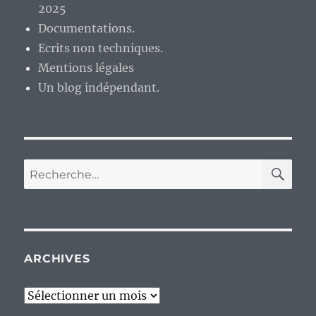
2025
Documentations.
Ecrits non techniques.
Mentions légales
Un blog indépendant.
RE
Recherche
pour :
ARCHIVES
Archives