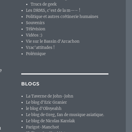
Trucs de geek
Les DRMS, c'est de la m—– !
Politique et autres crétinerie humaines
Souvenirs
Télévision
Vidéos :)
Vie sur le Bassin d'Arcachon
Vrac'attitudes !
Polémique
e
BLOGS
La Taverne de John-John
Le blog d'Eric Granier
le blog d'Olivyeahh
Le blog de Greg, fan de musique asiatique.
Le blog de Nicolas Karolak
Parigot-Manchot
u