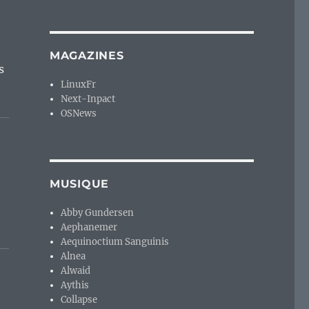
MAGAZINES
s
LinuxFr
Next-Inpact
OSNews
MUSIQUE
Abby Gundersen
Aephanemer
Aequinoctium Sanguinis
Alnea
Alwaid
Aythis
Collapse