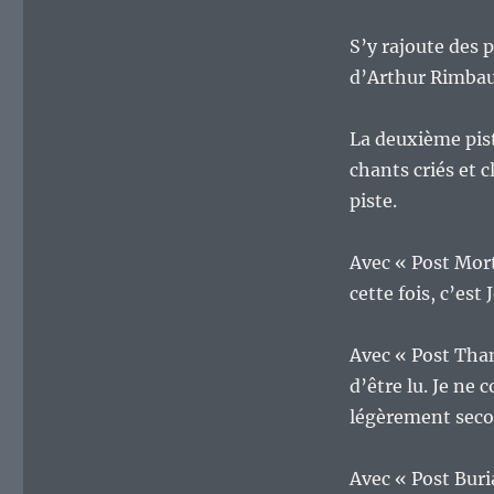
S’y rajoute des 
d’Arthur Rimbau
La deuxième pist
chants criés et c
piste.
Avec « Post Mort
cette fois, c’est
Avec « Post Tha
d’être lu. Je ne 
légèrement secou
Avec « Post Buria