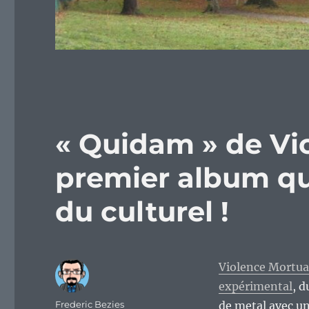
« Quidam » de Vio
premier album qu
du culturel !
Violence Mortuai
expérimental
, d
Auteur
Frederic Bezies
de metal avec un