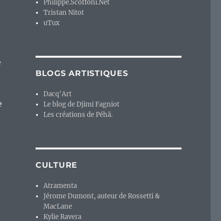
Philippe.Scoffoni.Net
Tristan Nitot
uTux
e
BLOGS ARTISTIQUES
Dacq'Art
e
Le blog de Djimi Fagniot
Les créations de Péhä.
CULTURE
Atramenta
Jérome Dumont, auteur de Rossetti &
MacLane
Kylie Ravera