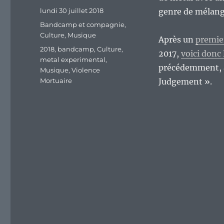
Publié
lundi 30 juillet 2018
genre de mélange
le
Catégories
Bandcamp et compagnie
,
Culture
,
Musique
Après un
premier
Étiquettes
2018
,
bandcamp
,
Culture
,
2017,
voici donc
metal experimental
,
précédemment, à
Musique
,
Violence
Mortuaire
Judgement ».