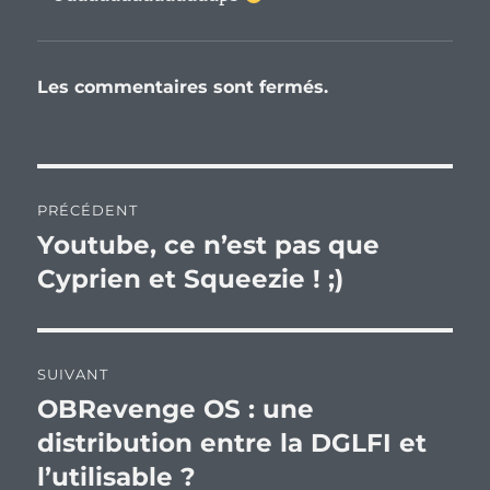
Les commentaires sont fermés.
Navigation
PRÉCÉDENT
de
Youtube, ce n’est pas que
Publication
précédente :
Cyprien et Squeezie ! ;)
l’article
SUIVANT
OBRevenge OS : une
Publication
suivante :
distribution entre la DGLFI et
l’utilisable ?