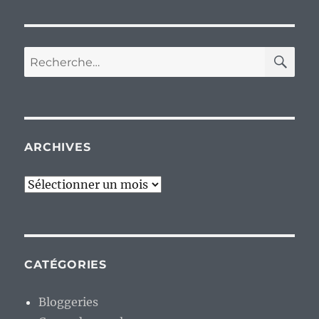
RE
Recherche
pour :
ARCHIVES
Archives
CATÉGORIES
Bloggeries