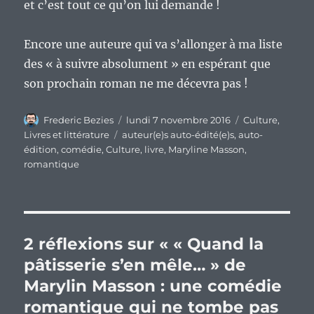
et c’est tout ce qu’on lui demande !
Encore une auteure qui va s’allonger à ma liste
des « à suivre absolument » en espérant que
son prochain roman ne me décevra pas !
Auteur
Publié
Catégories
Frederic Bezies
lundi 7 novembre 2016
Culture
,
le
Étiquettes
Livres et littérature
auteur(e)s auto-édité(e)s
,
auto-
édition
,
comédie
,
Culture
,
livre
,
Maryline Masson
,
romantique
2 réflexions sur « « Quand la
pâtisserie s’en mêle… » de
Marylin Masson : une comédie
romantique qui ne tombe pas