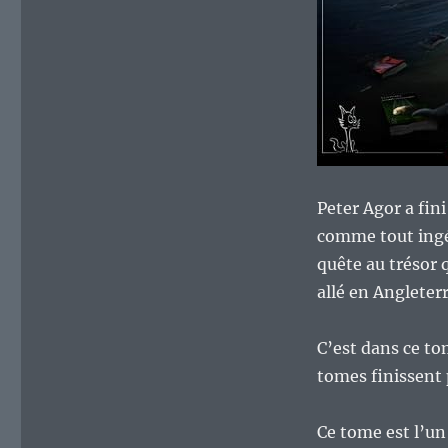
Peter Agor a fini
comme tout ingén
quête au trésor 
allé en Angleter
C’est dans ce to
tomes finissent 
Ce tome est l’un 