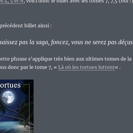
s 4, 5 et 6
, voici donc le billet avec les tomes 7, 7,5 (oui !
précédent billet ainsi :
aissez pas la saga, foncez, vous ne serez pas déçus
 cette phrase s’applique très bien aux ultimes tomes de la
s donc par le tome 7, «
Là où les tortues luttent
« .