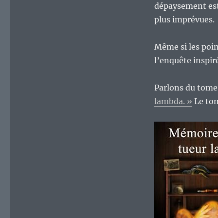
dépaysement est 
plus imprévues.
Même si les poi
l’enquête inspir
Parlons du tome
lambda. »
Le tom