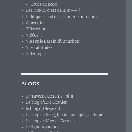
Trucs de geek
Les DRMS, c'est de la m—– !
Politique et autres crétinerie humaines
Souvenirs
Télévision
Vidéos :)
Vie sur le Bassin d'Arcachon
Vrac'attitudes !
Polémique
BLOGS
La Taverne de John-John
Le blog d'Eric Granier
le blog d'Olivyeahh
Le blog de Greg, fan de musique asiatique.
Le blog de Nicolas Karolak
Parigot-Manchot