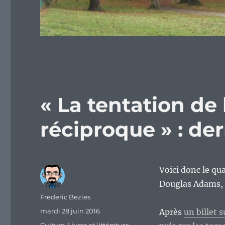
« La tentation de
réciproque » : de
Voici donc le qu
Douglas Adams, s
Auteur
Frederic Bezies
Publié
mardi 28 juin 2016
Après
un billet 
le
Catégories