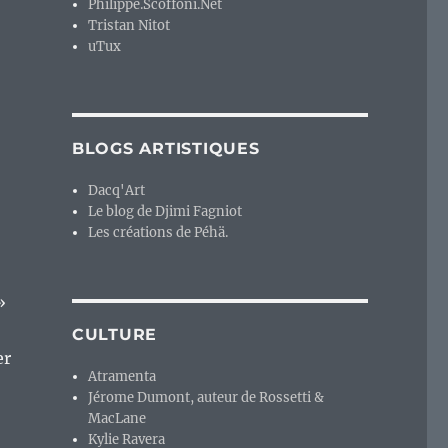
Philippe.Scoffoni.Net
Tristan Nitot
uTux
BLOGS ARTISTIQUES
Dacq'Art
Le blog de Djimi Fagniot
Les créations de Péhä.
»
CULTURE
er
Atramenta
Jérome Dumont, auteur de Rossetti &
MacLane
Kylie Ravera