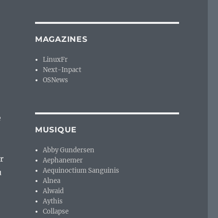
MAGAZINES
LinuxFr
Next-Inpact
OSNews
e
MUSIQUE
Abby Gundersen
r
Aephanemer
Aequinoctium Sanguinis
u
Alnea
Alwaid
Aythis
Collapse