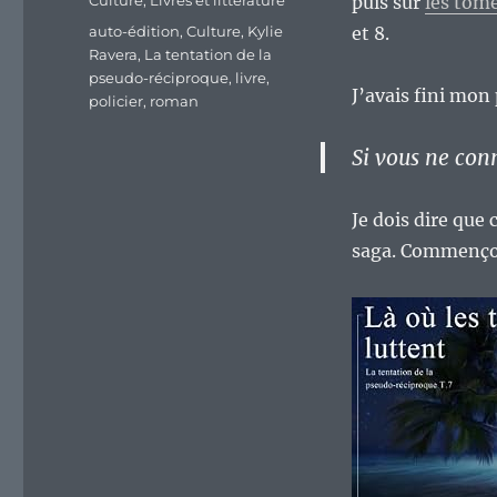
Culture
,
Livres et littérature
puis sur
les tome
Étiquettes
auto-édition
,
Culture
,
Kylie
et 8.
Ravera
,
La tentation de la
pseudo-réciproque
,
livre
,
J’avais fini mon 
policier
,
roman
Si vous ne conn
Je dois dire que
saga. Commençon