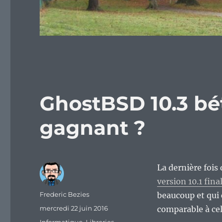
GhostBSD 10.3 bét
gagnant ?
La dernière fois
version 10.1 fin
Auteur
Frederic Bezies
beaucoup et qui
Publié
mercredi 22 juin 2016
comparable à cel
le
Catégories