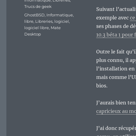
Informatique
,
Libreries
,
Trucs de geek
Suivant l’actual
Étiquettes
GhostBSD
,
Informatique
,
exemple avec
ce
libre
,
Libreries
,
logiciel
,
ses phases de dé
logiciel libre
,
Mate
Desktop
10.3 béta 1 pour
Outre le fait qu’
plus connu, il a
l’installation en
mais comme l’UEF
bios.
J’aurais bien te
capricieux au mo
J’ai donc récupér