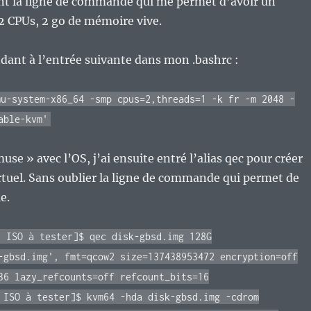
ant la ligne de commande qui me permet d’avoir un
2 CPUs, 2 go de mémoire vive.
dant à l’entrée suivante dans mon .bashrc :
mu-system-x86_64 -smp cpus=2,threads=1 -k fr -m 2048 -
able-kvm'
se » avec l’OS, j’ai ensuite entré l’alias qec pour créer
rtuel. Sans oublier la ligne de commande qui permet de
e.
h ISO à tester]$ qec disk-gbsd.img 128G
-gbsd.img', fmt=qcow2 size=137438953472 encryption=off
36 lazy_refcounts=off refcount_bits=16
 ISO à tester]$ kvm64 -hda disk-gbsd.img -cdrom