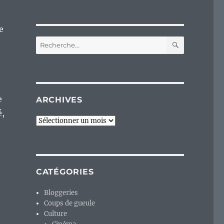
e
RECHERC
Recherche
pour :
e
ARCHIVES
é,
Archives
CATÉGORIES
Bloggeries
Coups de gueule
Culture