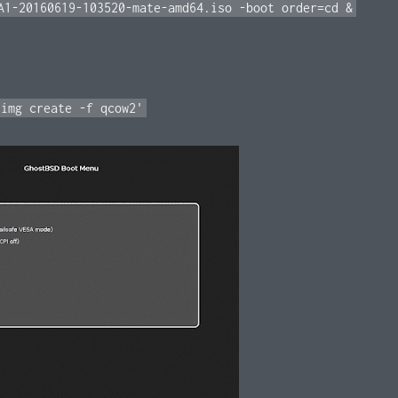
A1-20160619-103520-mate-amd64.iso -boot order=cd &
-img create -f qcow2'