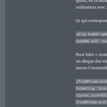
qemu, en utilis
ordinateur avec 
Ce qui correspon
alias kvm64='qe
soundhw ac97 -en
Pour faire « mumu
un disque dur vi
lancer l’ensembl
[fred@fredo-arc
Formatting 'disk
cluster_size=655
[fred@fredo-arch