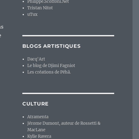
Philippe.Scoffoni.Net
Tristan Nitot
uTux
ns
e
BLOGS ARTISTIQUES
Dacq'Art
Le blog de Djimi Fagniot
Les créations de Péhä.
CULTURE
Atramenta
Jérome Dumont, auteur de Rossetti &
MacLane
Kylie Ravera