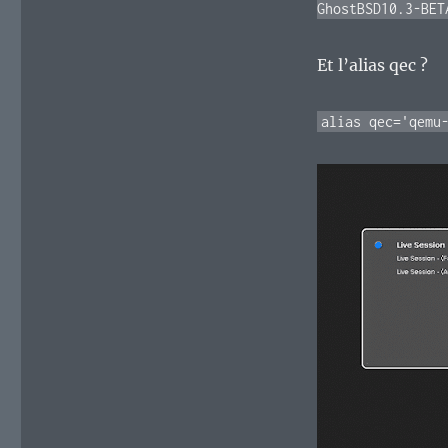
GhostBSD10.3-BET
Et l’alias qec ?
alias qec='qemu