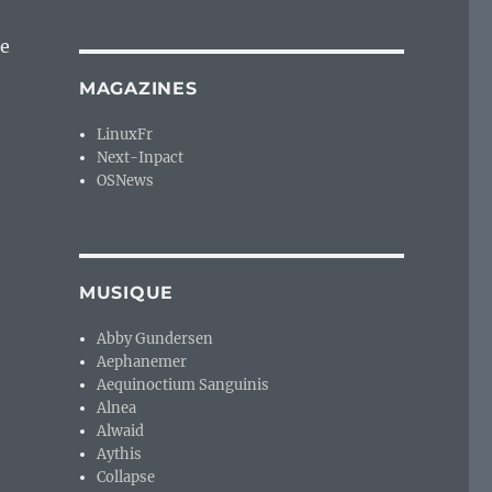
de
MAGAZINES
LinuxFr
Next-Inpact
OSNews
MUSIQUE
Abby Gundersen
Aephanemer
Aequinoctium Sanguinis
Alnea
Alwaid
Aythis
Collapse