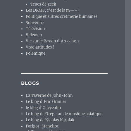
Trucs de geek
Les DRMS, c'est de la m—– !
Politique et autres crétinerie humaines
Souvenirs
Télévision
Vidéos :)
Vie sur le Bassin d'Arcachon
Vrac'attitudes !
Polémique
BLOGS
La Taverne de John-John
Le blog d'Eric Granier
le blog d'Olivyeahh
Le blog de Greg, fan de musique asiatique.
Le blog de Nicolas Karolak
Parigot-Manchot